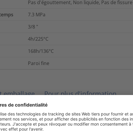
Pas d'égouttement, Non liquide, Pas de fissure
 temps
7.3
MPa
3/8
"
4h/225°C
168h/136°C
Paroi fine
et emballage
Pour plus d'information
400
%
Oui