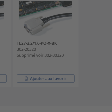
TL27-3.2/1.6-PO-X-BK
TL27-4.8/2.4-
302-20320
302-20480
Supprimé voir 302-30320
Supprimé voir
Ajouter aux favoris
Ajouter