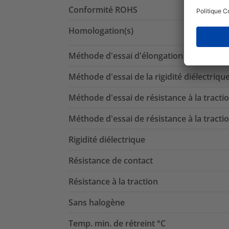
Conformité ROHS
Homologation(s)
Méthode d'essai d'élongation jusqu'à la 
Méthode d'essai de la rigidité diélectriqu
Méthode d'essai de résistance à la tracti
Méthode d'essai de résistance à la tracti
Rigidité diélectrique
Résistance de contact
Résistance à la traction
Sans halogène
Temp. min. de rétreint °C