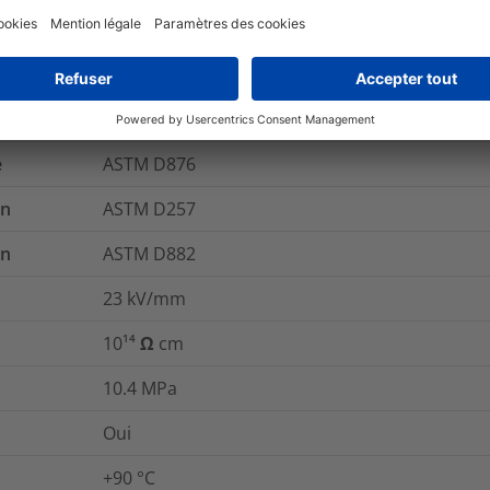
Oui
rupture
ASTM D882
e
ASTM D876
on
ASTM D257
on
ASTM D882
23
kV/mm
10¹⁴ Ω cm
10.4
MPa
Oui
+90 °C