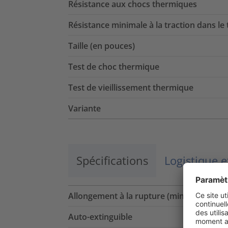
Résistance aux chocs thermiques
Résistance minimale à la traction dans le
Taille (en pouces)
Test de choc thermique
Test de vieillissement thermique
Variante
Spécifications
Logistique 
Allongement à la rupture (min.)
Auto-extinguible