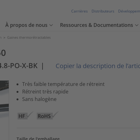
Carrières
Distributeurs
Développem
À propos de nous
Ressources & Documentations
n
>
Gaines thermorétractables
50
4.8-PO-X-BK
|
Copier la description de l’arti
Très faible température de rétreint
Rétreint très rapide
Sans halogène
Taille de l'emballage