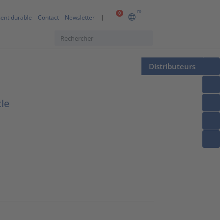
FR
0
ent durable
Contact
Newsletter
Distributeurs
cle