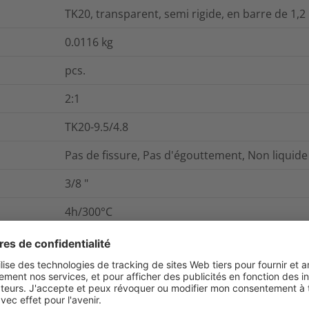
TK20, transparent, semi rigide, en barre de 1,2
0.0116
kg
pcs.
2:1
TK20-9.5/4.8
Pas de fissure, Pas d'égouttement, Non liquide
3/8
"
4h/300°C
168h/250°C
Paroi fine