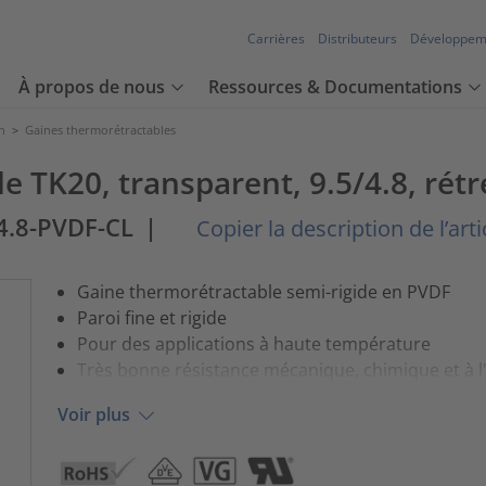
Carrières
Distributeurs
Développem
À propos de nous
Ressources & Documentations
n
>
Gaines thermorétractables
 TK20, transparent, 9.5/4.8, rétr
4.8-PVDF-CL
|
Copier la description de l’arti
Gaine thermorétractable semi-rigide en PVDF
Paroi fine et rigide
Pour des applications à haute température
Très bonne résistance mécanique, chimique et à l
Voir plus