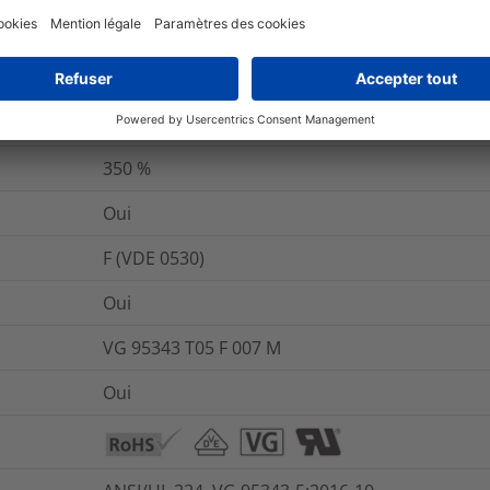
et emballage
Pour plus d'information
0.2
%
350
%
Oui
F (VDE 0530)
Oui
VG 95343 T05 F 007 M
Oui