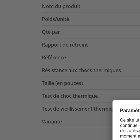
Nom du produit
Poids/unité
Qté par
Rapport de rétreint
Référence
Résistance aux chocs thermiques
Taille (en pouces)
Test de choc thermique
Test de vieillissement thermique
Variante