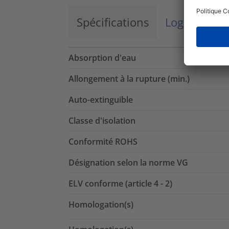
Spécifications
Logistique 
Absorption d'eau
Allongement à la rupture (min.)
Auto-extinguible
Classe d'isolation
Conformité ROHS
Désignation selon la norme VG
ELV conforme (article 4 - 2)
Homologation(s)