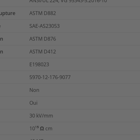
ANSI/UL 224, VG 95343-5:2016-10
rupture
ASTM D882
e
SAE-AS23053
on
ASTM D876
on
ASTM D412
E198023
5970-12-176-9077
Non
Oui
30
kV/mm
10¹⁵ Ω cm