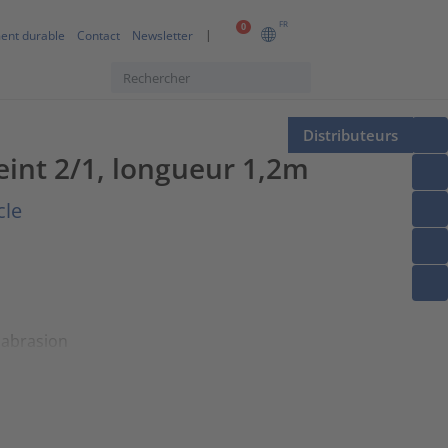
FR
0
ent durable
Contact
Newsletter
Distributeurs
eint 2/1, longueur 1,2m
cle
'abrasion