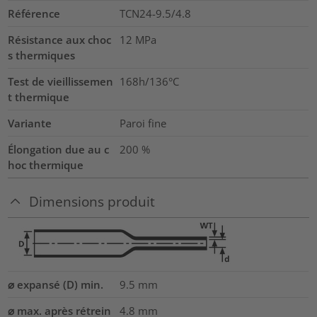
Référence
TCN24-9.5/4.8
Résistance aux choc
12
MPa
s thermiques
Test de vieillissemen
168h/136°C
t thermique
Variante
Paroi fine
Élongation due au c
200
%
hoc thermique
Dimensions produit
⌀ expansé (D) min.
9.5
mm
⌀ max. après rétrein
4.8
mm