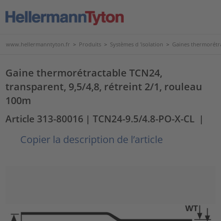
www.hellermanntyton.fr
>
Produits
>
Systèmes d 'isolation
>
Gaines thermorétr
Gaine thermorétractable TCN24,
transparent, 9,5/4,8, rétreint 2/1, rouleau
100m
Article 313-80016
| TCN24-9.5/4.8-PO-X-CL
|
Copier la description de l’article