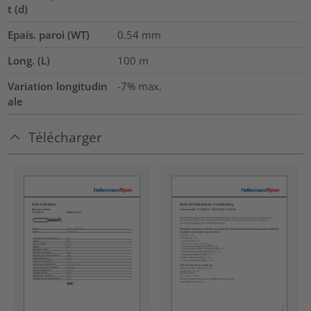
t (d)
Epais. paroi (WT)
0.54
mm
Long. (L)
100
m
Variation longitudin
-7% max.
ale
Télécharger