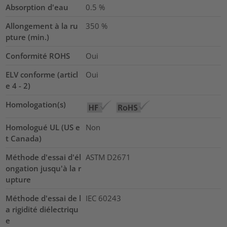
Absorption d'eau
0.5
%
Allongement à la ru
350
%
pture (min.)
Conformité ROHS
Oui
ELV conforme (articl
Oui
e 4 - 2)
Homologation(s)
Homologué UL (US e
Non
t Canada)
Méthode d'essai d'él
ASTM D2671
ongation jusqu'à la r
upture
Méthode d'essai de l
IEC 60243
a rigidité diélectriqu
e