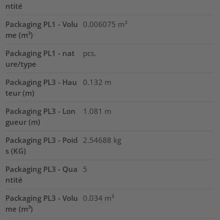
ntité
Packaging PL1 - Volu
0.006075
m³
me (m³)
Packaging PL1 - nat
pcs.
ure/type
Packaging PL3 - Hau
0.132
m
teur (m)
Packaging PL3 - Lon
1.081
m
gueur (m)
Packaging PL3 - Poid
2.54688
kg
s (KG)
Packaging PL3 - Qua
5
ntité
Packaging PL3 - Volu
0.034
m³
me (m³)