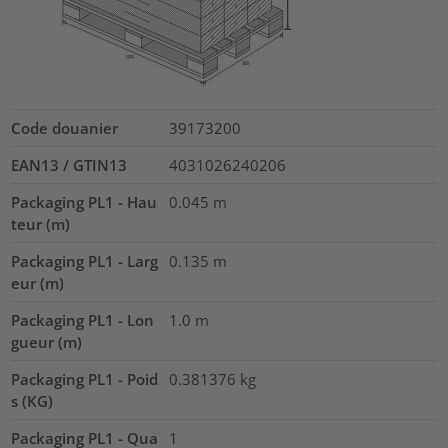
Code douanier
39173200
EAN13 / GTIN13
4031026240206
Packaging PL1 - Hau
0.045
m
teur (m)
Packaging PL1 - Larg
0.135
m
eur (m)
Packaging PL1 - Lon
1.0
m
gueur (m)
Packaging PL1 - Poid
0.381376
kg
s (KG)
Packaging PL1 - Qua
1