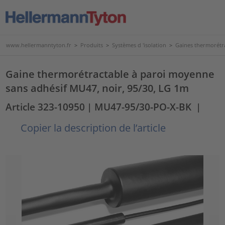
www.hellermanntyton.fr
>
Produits
>
Systèmes d 'isolation
>
Gaines thermorétr
Gaine thermorétractable à paroi moyenne
sans adhésif MU47, noir, 95/30, LG 1m
Article 323-10950
| MU47-95/30-PO-X-BK
|
Copier la description de l’article