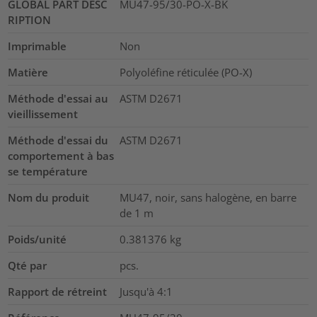
GLOBAL PART DESC
MU47-95/30-PO-X-BK
RIPTION
Imprimable
Non
Matière
Polyoléfine réticulée (PO-X)
Méthode d'essai au
ASTM D2671
vieillissement
Méthode d'essai du
ASTM D2671
comportement à bas
se température
Nom du produit
MU47, noir, sans halogène, en barre
de 1 m
Poids/unité
0.381376
kg
Qté par
pcs.
Rapport de rétreint
Jusqu'à 4:1