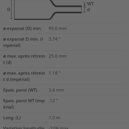
⌀ expansé (D) min.
95.0
mm
⌀ expansé D min. (i
3.74
"
mpérial)
⌀ max. après rétrein
25.0
mm
t (d)
⌀ max. après rétrein
1.18
"
t d (impérial)
Epais. paroi (WT)
3.6
mm
Epais. paroi WT (imp
.12
"
érial)
Long. (L)
1.0
m
Variation longitudin
-10% max.