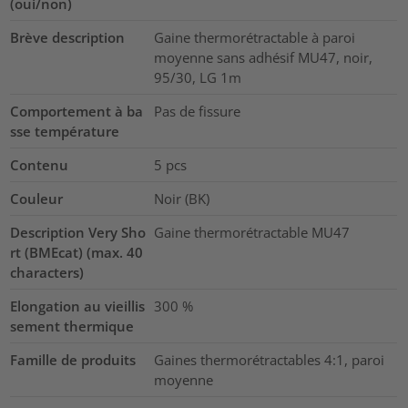
(oui/non)
Brève description
Gaine thermorétractable à paroi
moyenne sans adhésif MU47, noir,
95/30, LG 1m
Comportement à ba
Pas de fissure
sse température
Contenu
5
pcs
Couleur
Noir (BK)
Description Very Sho
Gaine thermorétractable MU47
rt (BMEcat) (max. 40
characters)
Elongation au vieillis
300
%
sement thermique
Famille de produits
Gaines thermorétractables 4:1, paroi
moyenne