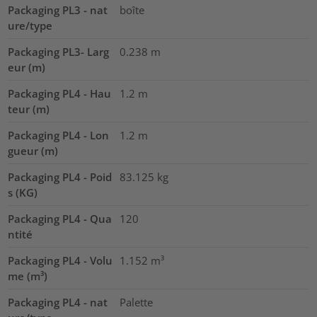
Packaging PL3 - nat
boîte
ure/type
Packaging PL3- Larg
0.238
m
eur (m)
Packaging PL4 - Hau
1.2
m
teur (m)
Packaging PL4 - Lon
1.2
m
gueur (m)
Packaging PL4 - Poid
83.125
kg
s (KG)
Packaging PL4 - Qua
120
ntité
Packaging PL4 - Volu
1.152
m³
me (m³)
Packaging PL4 - nat
Palette