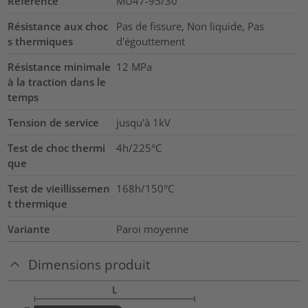
Référence
MU47-95/30
Résistance aux choc
Pas de fissure, Non liquide, Pas
s thermiques
d'égouttement
Résistance minimale
12
MPa
à la traction dans le
temps
Tension de service
jusqu'à 1kV
Test de choc thermi
4h/225°C
que
Test de vieillissemen
168h/150°C
t thermique
Variante
Paroi moyenne
Dimensions produit