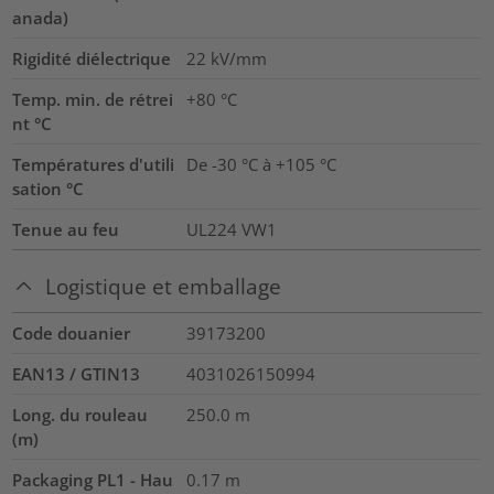
anada)
Rigidité diélectrique
22
kV/mm
Temp. min. de rétrei
+80 °C
nt °C
Températures d'utili
De -30 °C à +105 °C
sation °C
Tenue au feu
UL224 VW1
Logistique et emballage
Code douanier
39173200
EAN13 / GTIN13
4031026150994
Long. du rouleau
250.0
m
(m)
Packaging PL1 - Hau
0.17
m