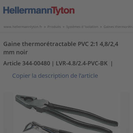
www.hellermanntyton.fr
>
Produits
>
Systèmes d 'isolation
>
Gaines thermorétr
Gaine thermorétractable PVC 2:1 4,8/2,4
mm noir
Article 344-00480
| LVR-4.8/2.4-PVC-BK
|
Copier la description de l’article