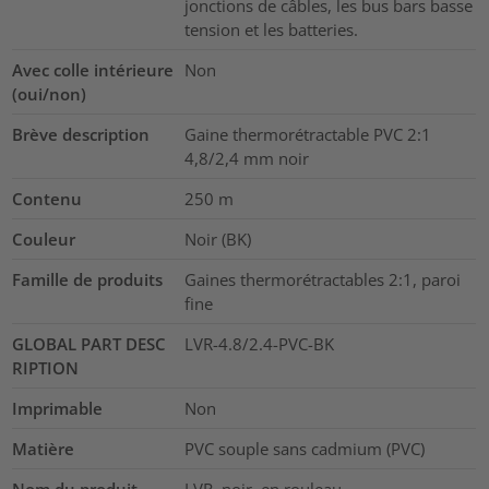
jonctions de câbles, les bus bars basse
tension et les batteries.
Avec colle intérieure
Non
(oui/non)
Brève description
Gaine thermorétractable PVC 2:1
4,8/2,4 mm noir
Contenu
250
m
Couleur
Noir (BK)
Famille de produits
Gaines thermorétractables 2:1, paroi
fine
GLOBAL PART DESC
LVR-4.8/2.4-PVC-BK
RIPTION
Imprimable
Non
Matière
PVC souple sans cadmium (PVC)
Nom du produit
LVR, noir, en rouleau