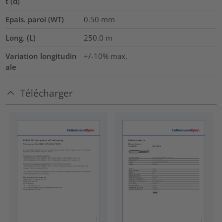
t (d)
Epais. paroi (WT)
0.50
mm
Long. (L)
250.0
m
Variation longitudin
+/-10% max.
ale
Télécharger