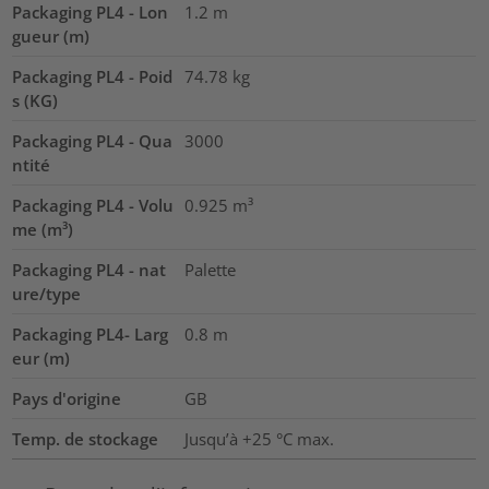
Packaging PL4 - Lon
1.2
m
gueur (m)
Packaging PL4 - Poid
74.78
kg
s (KG)
Packaging PL4 - Qua
3000
ntité
Packaging PL4 - Volu
0.925
m³
me (m³)
Packaging PL4 - nat
Palette
ure/type
Packaging PL4- Larg
0.8
m
eur (m)
Pays d'origine
GB
Temp. de stockage
Jusqu’à +25 °C max.