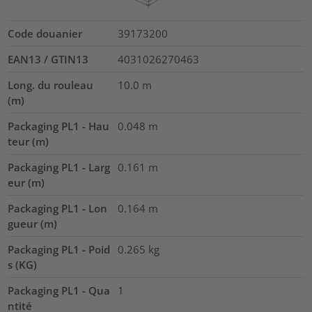
Code douanier
39173200
EAN13 / GTIN13
4031026270463
Long. du rouleau
10.0
m
(m)
Packaging PL1 - Hau
0.048
m
teur (m)
Packaging PL1 - Larg
0.161
m
eur (m)
Packaging PL1 - Lon
0.164
m
gueur (m)
Packaging PL1 - Poid
0.265
kg
s (KG)
Packaging PL1 - Qua
1
ntité