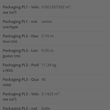
Packaging PL1 - Volu
0.001267392
m³
me (m³)
Packaging PL1 - nat
carton
ure/type
Packaging PL3 - Hau
0.74
m
teur (m)
Packaging PL3 - Lon
0.55
m
gueur (m)
Packaging PL3 - Poid
11.34
kg
s (KG)
Packaging PL3 - Qua
40
ntité
Packaging PL3 - Volu
0.1425
m³
me (m³)
Packaging PL3 - nat
boîte