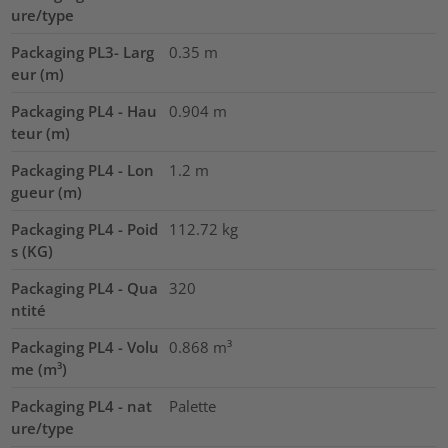
ure/type
Packaging PL3- Larg
0.35
m
eur (m)
Packaging PL4 - Hau
0.904
m
teur (m)
Packaging PL4 - Lon
1.2
m
gueur (m)
Packaging PL4 - Poid
112.72
kg
s (KG)
Packaging PL4 - Qua
320
ntité
Packaging PL4 - Volu
0.868
m³
me (m³)
Packaging PL4 - nat
Palette
ure/type