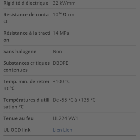
Rigidité diélectrique
32
kV/mm
Résistance de conta
10¹⁴ Ω cm
ct
Résistance à la tracti
14
MPa
on
Sans halogène
Non
Substances critiques
DBDPE
contenues
Temp. min. de rétrei
+100 °C
nt °C
Températures d'utili
De -55 °C à +135 °C
sation °C
Tenue au feu
UL224 VW1
UL OCD link
Lien
Lien