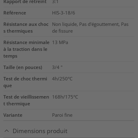
Rapport de rétreint
3:1
Référence
HIS-3-18/6
Résistance aux choc
Non liquide, Pas d'égouttement, Pas
s thermiques
de fissure
Résistance minimale
13
MPa
à la traction dans le
temps
Taille (en pouces)
3/4
"
Test de choc thermi
4h/250°C
que
Test de vieillissemen
168h/175°C
t thermique
Variante
Paroi fine
Dimensions produit