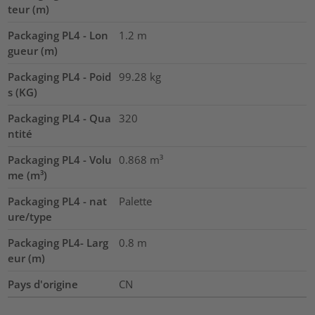
teur (m)
Packaging PL4 - Lon
1.2
m
gueur (m)
Packaging PL4 - Poid
99.28
kg
s (KG)
Packaging PL4 - Qua
320
ntité
Packaging PL4 - Volu
0.868
m³
me (m³)
Packaging PL4 - nat
Palette
ure/type
Packaging PL4- Larg
0.8
m
eur (m)
Pays d'origine
CN