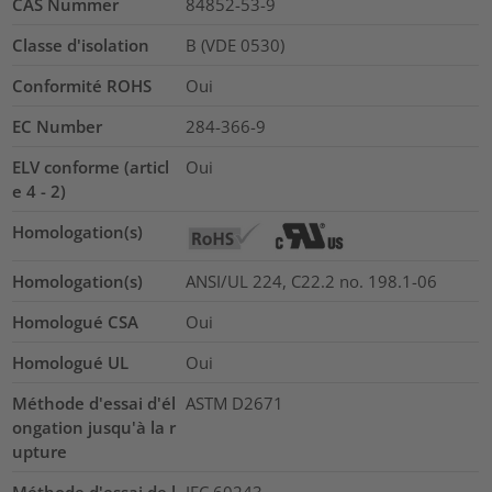
CAS Nummer
84852-53-9
Classe d'isolation
B (VDE 0530)
Conformité ROHS
Oui
EC Number
284-366-9
ELV conforme (articl
Oui
e 4 - 2)
Homologation(s)
Homologation(s)
ANSI/UL 224, C22.2 no. 198.1-06
Homologué CSA
Oui
Homologué UL
Oui
Méthode d'essai d'él
ASTM D2671
ongation jusqu'à la r
upture
Méthode d'essai de l
IEC 60243