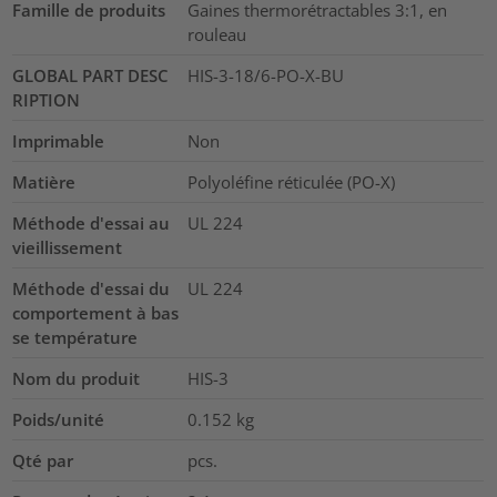
Famille de produits
Gaines thermorétractables 3:1, en
rouleau
GLOBAL PART DESC
HIS-3-18/6-PO-X-BU
RIPTION
Imprimable
Non
Matière
Polyoléfine réticulée (PO-X)
Méthode d'essai au
UL 224
vieillissement
Méthode d'essai du
UL 224
comportement à bas
se température
Nom du produit
HIS-3
Poids/unité
0.152
kg
Qté par
pcs.