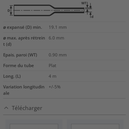
⌀ expansé (D) min.
19.1
mm
⌀ max. après rétrein
6.0
mm
t (d)
Epais. paroi (WT)
0.90
mm
Forme du tube
Plat
Long. (L)
4
m
Variation longitudin
+/-5%
ale
Télécharger