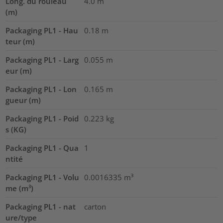
Long. du rouleau
4.0
m
(m)
Packaging PL1 - Hau
0.18
m
teur (m)
Packaging PL1 - Larg
0.055
m
eur (m)
Packaging PL1 - Lon
0.165
m
gueur (m)
Packaging PL1 - Poid
0.223
kg
s (KG)
Packaging PL1 - Qua
1
ntité
Packaging PL1 - Volu
0.0016335
m³
me (m³)
Packaging PL1 - nat
carton
ure/type