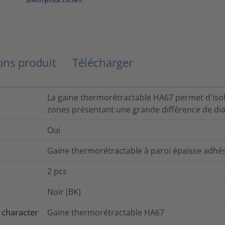
ns produit
Télécharger
La gaine thermorétractable HA67 permet d'isole
zones présentant une grande différence de diam
Oui
Gaine thermorétractable à paroi épaisse adhés
2
pcs
Noir (BK)
 character
Gaine thermorétractable HA67