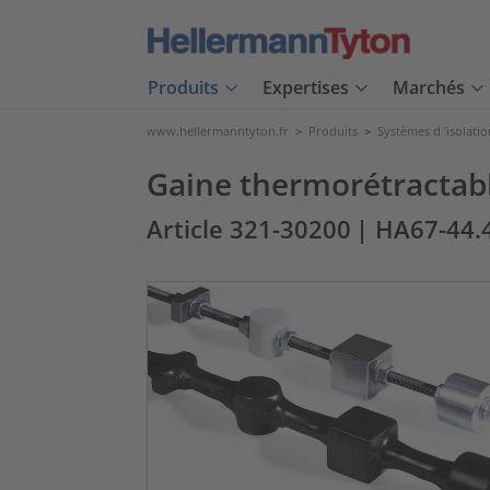
Produits
Expertises
Marchés
www.hellermanntyton.fr
>
Produits
>
Systèmes d 'isolatio
Gaine thermorétractabl
Article 321-30200
| HA67-44.