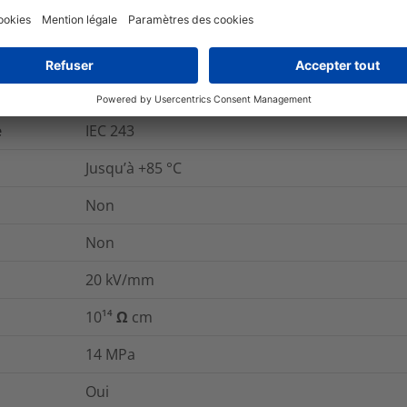
Non
Non
e
IEC 243
Jusqu’à +85 °C
Non
Non
20
kV/mm
10¹⁴ Ω cm
14
MPa
Oui