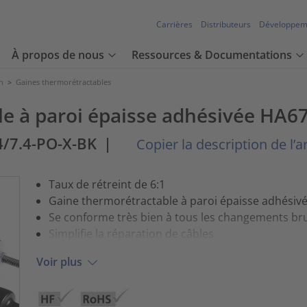
Carrières
Distributeurs
Développem
À propos de nous
Ressources & Documentations
n
>
Gaines thermorétractables
e à paroi épaisse adhésivée HA67,
4/7.4-PO-X-BK
|
Copier la description de l’ar
Taux de rétreint de 6:1
Gaine thermorétractable à paroi épaisse adhésiv
Se conforme très bien à tous les changements br
Simplifie la réparation de câbles
Voir plus