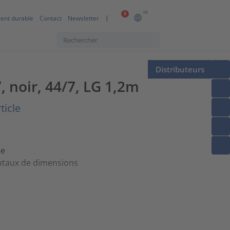
FR
0
ent durable
Contact
Newsletter
Distributeurs
 noir, 44/7, LG 1,2m
ticle
ée
utaux de dimensions