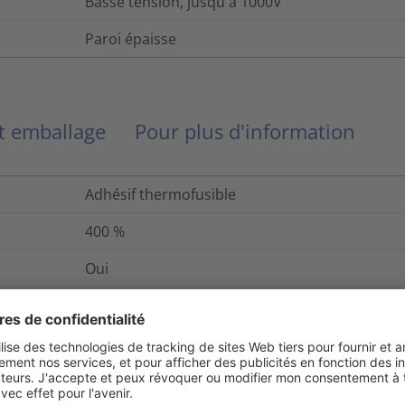
Basse tension, jusqu'à 1000V
Paroi épaisse
et emballage
Pour plus d'information
Adhésif thermofusible
400
%
Oui
Oui
pas de corrosion
Oui