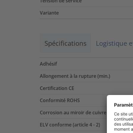
Tension de service
Variante
Spécifications
Logistique 
Adhésif
Allongement à la rupture (min.)
Certification CE
Conformité ROHS
Corrosion au miroir de cuivre
ELV conforme (article 4 - 2)