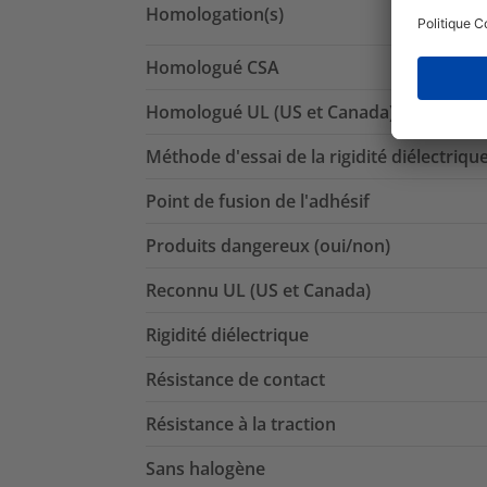
Homologation(s)
Homologué CSA
Homologué UL (US et Canada)
Méthode d'essai de la rigidité diélectriqu
Point de fusion de l'adhésif
Produits dangereux (oui/non)
Reconnu UL (US et Canada)
Rigidité diélectrique
Résistance de contact
Résistance à la traction
Sans halogène