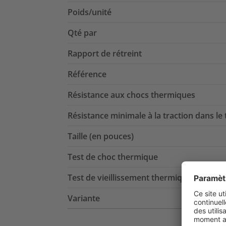
Poids/unité
Qté par
Rapport de rétreint
Référence
Résistance aux chocs thermiques
Résistance minimale à la traction dans le
Taille (en pouces)
Test de choc thermique
Test de vieillissement thermique
Variante