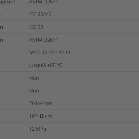
rupture
ASTM D2671
e
IEC 60243
on
IEC 93
on
ASTM D2671
5970-12-401-9333
Jusqu’à +85 °C
Non
Non
20
kV/mm
10¹² Ω cm
12
MPa