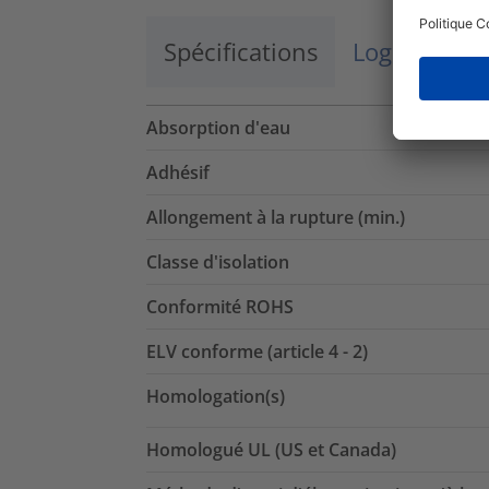
Spécifications
Logistique 
Absorption d'eau
Adhésif
Allongement à la rupture (min.)
Classe d'isolation
Conformité ROHS
ELV conforme (article 4 - 2)
Homologation(s)
Homologué UL (US et Canada)