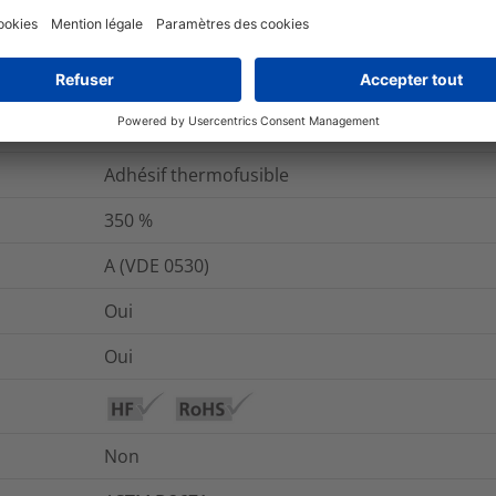
et emballage
Pour plus d'information
0.2
%
Adhésif thermofusible
350
%
A (VDE 0530)
Oui
Oui
Non