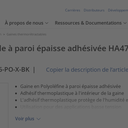
Carrières
Distributeurs
Développem
À propos de nous
Ressources & Documentations
n
>
Gaines thermorétractables
e à paroi épaisse adhésivée HA47,
6-PO-X-BK
|
Copier la description de l’articl
Gaine en Polyoléfine à paroi épaisse adhésivée
Adhésif thermoplastique à l'intérieur de la gaine
L'adhésif thermoplastique protège de l'humidité 
Utilisation pour des applications basse tension
Voir plus