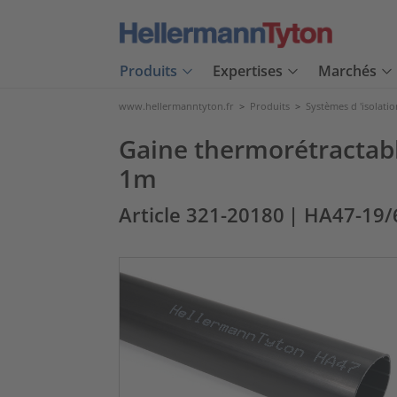
Produits
Expertises
Marchés
www.hellermanntyton.fr
>
Produits
>
Systèmes d 'isolatio
Gaine thermorétractabl
1m
Article 321-20180
| HA47-19/