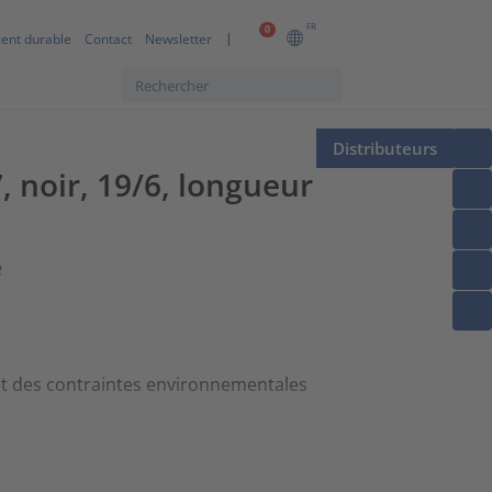
FR
0
ent durable
Contact
Newsletter
Distributeurs
 noir, 19/6, longueur
e
et des contraintes environnementales