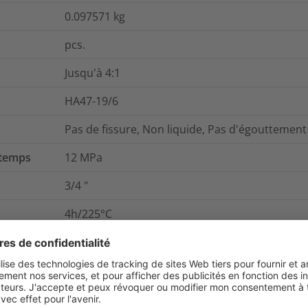
0.097571
kg
pcs.
Jusqu'à 4:1
HA47-19/6
Pas de fissure, Non liquide, Pas d'égouttement
 temps
12
MPa
3/4
"
4h/225°C
168h/150°C
Paroi épaisse