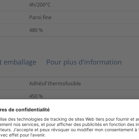
4h/200°C
Paroi fine
480
%
et emballage
Pour plus d'information
Adhésif thermofusible
450
%
Oui
84852-53-9
Oui