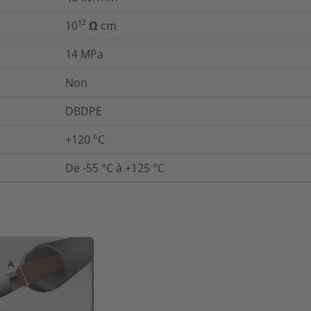
10¹² Ω cm
14
MPa
Non
DBDPE
+120 °C
De -55 °C à +125 °C