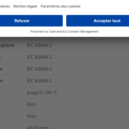
284-366-9
Oui
rupture
IEC 60684-2
e
IEC 60684-2
on
IEC 60684-2
on
IEC 60684-2
Jusqu’à +90 °C
Non
Non
45
kV/mm