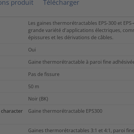
ns produit
Télécharger
Les gaines thermorétractables EPS-300 et EPS-
grande variété d'applications électriques, com
épissures et les dérivations de câbles.
Oui
Gaine thermorétractable à paroi fine adhésivé
Pas de fissure
50
m
Noir (BK)
 character
Gaine thermorétractable EPS300
Gaines thermorétractables 3:1 et 4:1, paroi fin