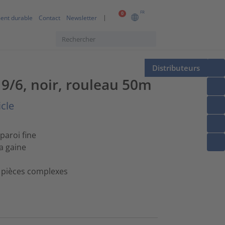
FR
0
ent durable
Contact
Newsletter
Distributeurs
9/6, noir, rouleau 50m
icle
paroi fine
a gaine
 pièces complexes