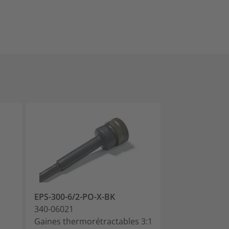
EPS-300-6/2-PO-X-BK
EPS-300-6/2-P
340-06021
340-06022
Gaines thermorétractables 3:1
Supprimé voir