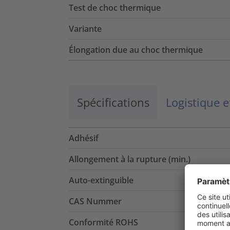
Test de choc thermique
Variante
Élongation due au choc thermique
Spécifications
Logistique 
Adhésif
Allongement à la rupture (min.)
Auto-extinguible
CAS Nummer
Conformité ROHS