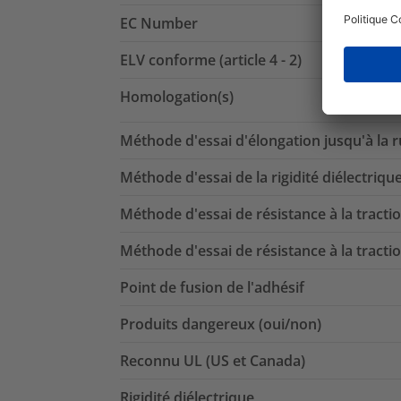
EC Number
ELV conforme (article 4 - 2)
Homologation(s)
Méthode d'essai d'élongation jusqu'à la 
Méthode d'essai de la rigidité diélectriqu
Méthode d'essai de résistance à la tracti
Méthode d'essai de résistance à la tracti
Point de fusion de l'adhésif
Produits dangereux (oui/non)
Reconnu UL (US et Canada)
Rigidité diélectrique