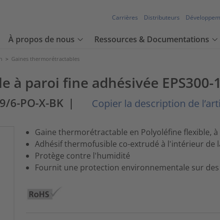
Carrières
Distributeurs
Développem
À propos de nous
Ressources & Documentations
n
>
Gaines thermorétractables
e à paroi fine adhésivée EPS300-1
19/6-PO-X-BK
|
Copier la description de l’art
Gaine thermorétractable en Polyoléfine flexible, à 
Adhésif thermofusible co-extrudé à l'intérieur de l
Protège contre l'humidité
Fournit une protection environnementale sur des