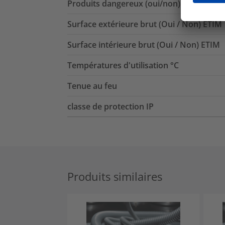
Produits dangereux (oui/non)
Surface extérieure brut (Oui / Non) ETIM
Surface intérieure brut (Oui / Non) ETIM
Températures d'utilisation °C
Tenue au feu
classe de protection IP
Produits similaires