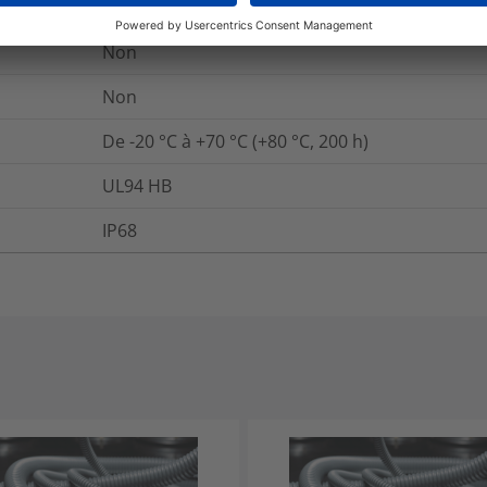
Non
Non
Non
De -20 °C à +70 °C (+80 °C, 200 h)
UL94 HB
IP68