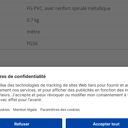
FG PVC, avec renfort spiralé métallique
0.7
kg
mètre
FG56
et emballage
Pour plus d'information
Oui
Oui