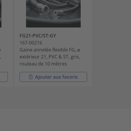
FG21-PVC/ST-GY
FG27-PVC/ST-
167-00216
167-00221
⌀
Gaine annelée flexible FG, ⌀
Gaine annelée 
,
extérieur 21, PVC & ST, gris,
extérieur 27, P
rouleau de 10 mètres
rouleau de 10
Ajouter aux favoris
Ajouter