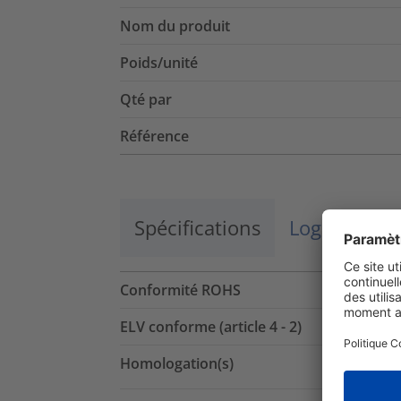
Nom du produit
Poids/unité
Qté par
Référence
Spécifications
Logistique 
Conformité ROHS
ELV conforme (article 4 - 2)
Homologation(s)