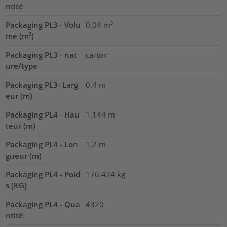
ntité
Packaging PL3 - Volu
0.04
m³
me (m³)
Packaging PL3 - nat
carton
ure/type
Packaging PL3- Larg
0.4
m
eur (m)
Packaging PL4 - Hau
1.144
m
teur (m)
Packaging PL4 - Lon
1.2
m
gueur (m)
Packaging PL4 - Poid
176.424
kg
s (KG)
Packaging PL4 - Qua
4320
ntité