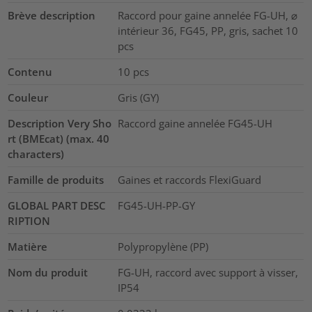
Brève description
Raccord pour gaine annelée FG-UH, ⌀
intérieur 36, FG45, PP, gris, sachet 10
pcs
Contenu
10
pcs
Couleur
Gris (GY)
Description Very Sho
Raccord gaine annelée FG45-UH
rt (BMEcat) (max. 40
characters)
Famille de produits
Gaines et raccords FlexiGuard
GLOBAL PART DESC
FG45-UH-PP-GY
RIPTION
Matière
Polypropylène (PP)
Nom du produit
FG-UH, raccord avec support à visser,
IP54