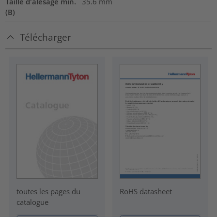
Taille d'alésage min.
35.6
mm
(B)
Télécharger
RoHS datasheet
toutes les pages du
catalogue