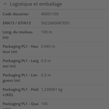
Logistique et emballage
Code douanier
40091100
EAN13 / GTIN13
5022660687655
Long. du rouleau
100
m
(m)
Packaging PL1 - Hau
0.045
m
teur (m)
Packaging PL1 - Larg
0.3
m
eur (m)
Packaging PL1 - Lon
0.3
m
gueur (m)
Packaging PL1 - Poid
1.230001
kg
s (KG)
Packaging PL1 - Qua
100
ntité