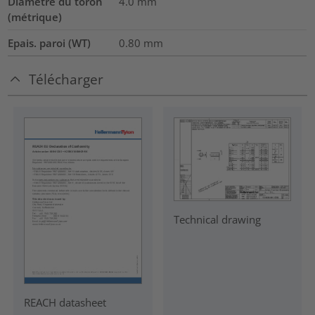
Diamètre du toron
4.0
mm
(métrique)
Epais. paroi (WT)
0.80
mm
Télécharger
Technical drawing
REACH datasheet