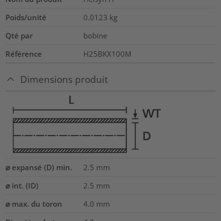
Poids/unité
0.0123
kg
Qté par
bobine
Référence
H25BKX100M
Dimensions produit
⌀ expansé (D) min.
2.5
mm
⌀ int. (ID)
2.5
mm
⌀ max. du toron
4.0
mm