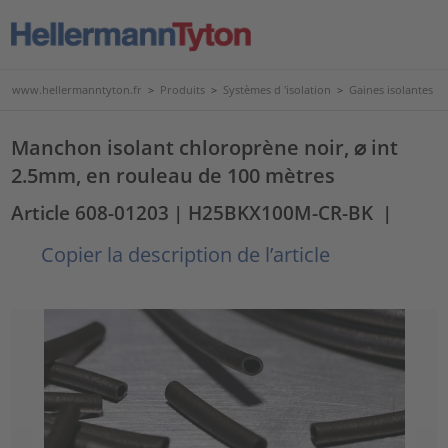
www.hellermanntyton.fr
>
Produits
>
Systèmes d 'isolation
>
Gaines isolantes
Manchon isolant chloroprène noir, ⌀ int
2.5mm, en rouleau de 100 mètres
Article 608-01203
| H25BKX100M-CR-BK
|
Copier la description de l’article