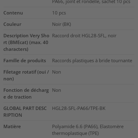
PA66, joint et rondelle, sachet 10 pcs
Contenu
10
pcs
Couleur
Noir (BK)
Description Very Sho
Raccord droit HGL28-SFL, noir
rt (BMEcat) (max. 40
characters)
Famille de produits
Raccords plastiques à bride tournante
Filetage rotatif (oui /
Non
non)
Fonction de décharg
Non
e de traction
GLOBAL PART DESC
HGL28-SFL-PA66/TPE-BK
RIPTION
Matière
Polyamide 6.6 (PA66), Elastomère
thermoplastique (TPE)