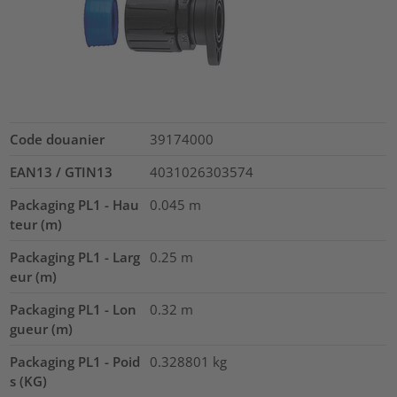
Code douanier
39174000
EAN13 / GTIN13
4031026303574
Packaging PL1 - Hau
0.045
m
teur (m)
Packaging PL1 - Larg
0.25
m
eur (m)
Packaging PL1 - Lon
0.32
m
gueur (m)
Packaging PL1 - Poid
0.328801
kg
s (KG)