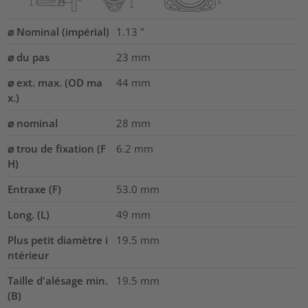
⌀ Nominal (impérial)
1.13
"
⌀ du pas
23
mm
⌀ ext. max. (OD ma
44
mm
x.)
⌀ nominal
28
mm
⌀ trou de fixation (F
6.2 mm
H)
Entraxe (F)
53.0
mm
Long. (L)
49
mm
Plus petit diamètre i
19.5
mm
ntérieur
Taille d'alésage min.
19.5
mm
(B)