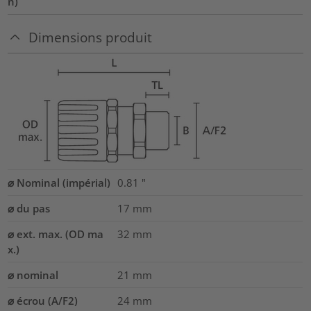
n)
Dimensions produit
⌀ Nominal (impérial)
0.81
"
⌀ du pas
17
mm
⌀ ext. max. (OD ma
32
mm
x.)
⌀ nominal
21
mm
⌀ écrou (A/F2)
24
mm