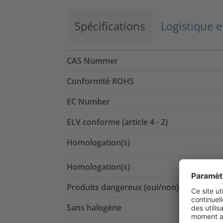
Spécifications
Logistique 
CAS Nummer
Conformité ROHS
EC Number
ELV conforme (article 4 - 2)
Homologation(s)
Homologation(s)
Produits dangereux (oui/non)
Sans halogène