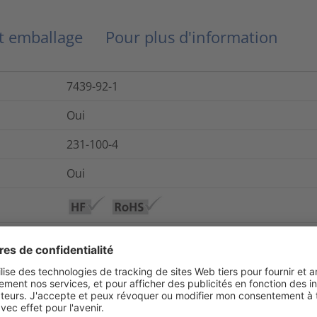
et emballage
Pour plus d'information
7439-92-1
Oui
231-100-4
Oui
UL-Recognized
Non
Oui