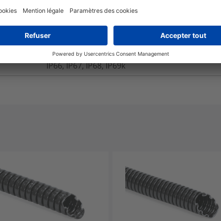
Lead in Copper alloy
4%
De -50 °C à +135 °C
UL94 V2
IP66, IP67, IP68, IP69k