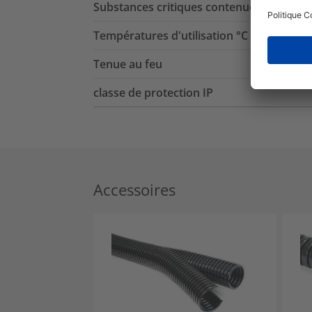
Substances critiques contenues
Températures d'utilisation °C
Tenue au feu
classe de protection IP
Accessoires