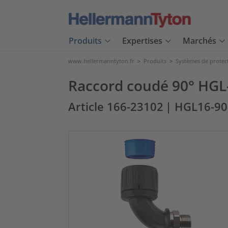
Produits
Expertises
Marchés
www.hellermanntyton.fr
>
Produits
>
Systèmes de protec
Raccord coudé 90° HGL-
Article 166-23102
| HGL16-9