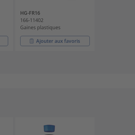
HG-FR16
HG-HW16
166-11402
166-11303
Gaines plastiques
Gaines plasti
Ajouter aux favoris
Ajouter