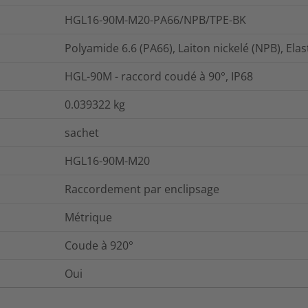
HGL16-90M-M20-PA66/NPB/TPE-BK
Polyamide 6.6 (PA66), Laiton nickelé (NPB), El
HGL-90M - raccord coudé à 90°, IP68
0.039322
kg
sachet
HGL16-90M-M20
Raccordement par enclipsage
Métrique
Coude à 920°
Oui