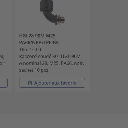
HGL28-90M-M25-
HGL34-90M-M
PA66/NPB/TPE-BK
PA66/NPB/TP
166-23104
166-23105
M,
Raccord coudé 90° HGL-90M,
Raccord coudé
oir,
⌀ nominal 28, M25, PA66, noir,
⌀ nominal 34, 
sachet 10 pcs
sachet 10 pcs
Ajouter aux favoris
Ajouter