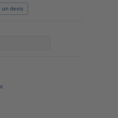
un devis
nt