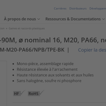
Carrières
Distributeurs
Développem
À propos de nous
Ressources & Documentations
tion
>
Gaines et raccords plastiques
90M, ⌀ nominal 16, M20, PA66, no
0M-M20-PA66/NPB/TPE-BK
|
Copier la desc
Mono-pièce, assemblage rapide
Résistance élevée à l'arrachement
Haute résistance aux solvants et aux huiles
Sans halogène, soufre ni phosphore