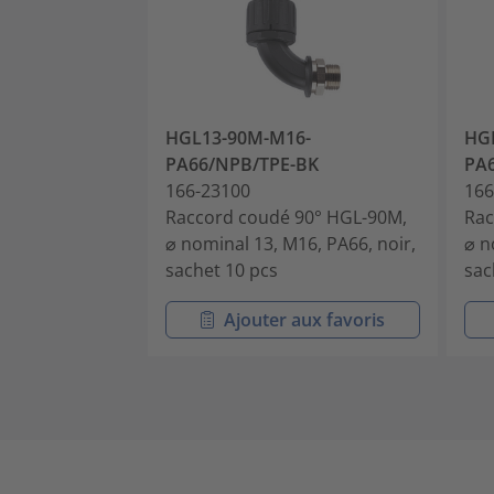
HGL13-90M-M16-
HG
PA66/NPB/TPE-BK
PA
166-23100
166
Raccord coudé 90° HGL-90M,
Rac
⌀ nominal 13, M16, PA66, noir,
⌀ n
sachet 10 pcs
sac
Ajouter aux favoris