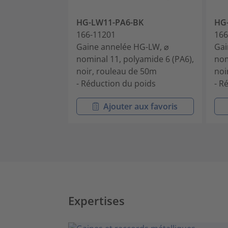
HG-LW11-PA6-BK
HG
166-11201
166
Gaine annelée HG-LW, ⌀
Gai
nominal 11, polyamide 6 (PA6),
nom
noir, rouleau de 50m
noi
- Réduction du poids
- R
Ajouter aux favoris
Expertises