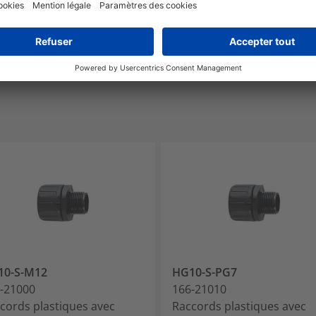
IP66
10-S-M12
HG10-S-PG7
-21000
166-21010
cords plastiques avec
Raccords plastiques avec