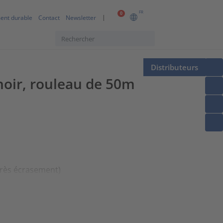
FR
0
ent durable
Contact
Newsletter
Distributeurs
noir, rouleau de 50m
près écrasement)