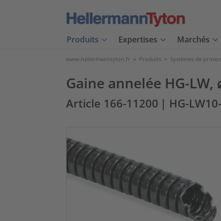
Produits
Expertises
Marchés
www.hellermanntyton.fr
>
Produits
>
Systèmes de protec
Gaine annelée HG-LW, ⌀
Article 166-11200
| HG-LW10