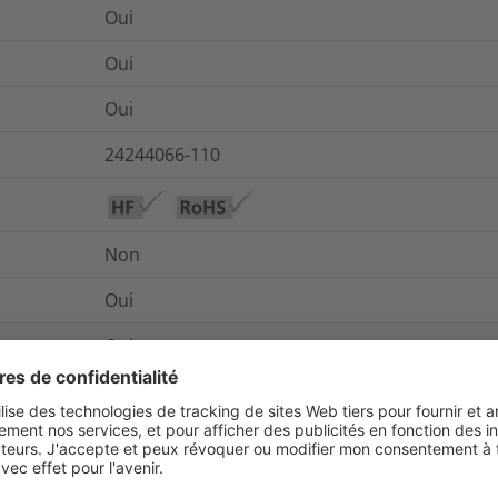
Oui
Oui
Oui
24244066-110
Non
Oui
Oui
De -40 °C à +120 °C
nt)
De -20 °C à +100 °C
EN IEC 61386