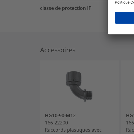
classe de protection IP
Accessoires
HG10-90-M12
HG
166-22200
166
Raccords plastiques avec
Rac