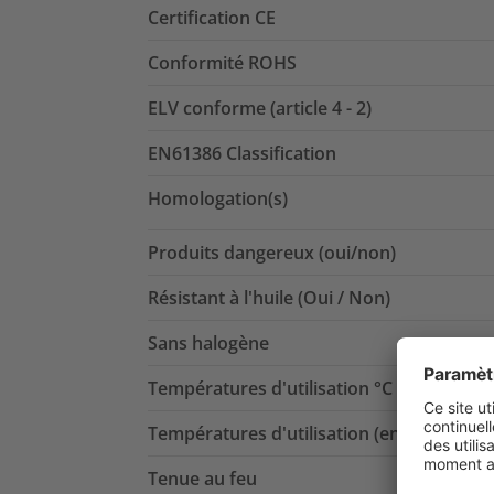
Certification CE
Conformité ROHS
ELV conforme (article 4 - 2)
EN61386 Classification
Homologation(s)
Produits dangereux (oui/non)
Résistant à l'huile (Oui / Non)
Sans halogène
Températures d'utilisation °C
Températures d'utilisation (en mouveme
Tenue au feu