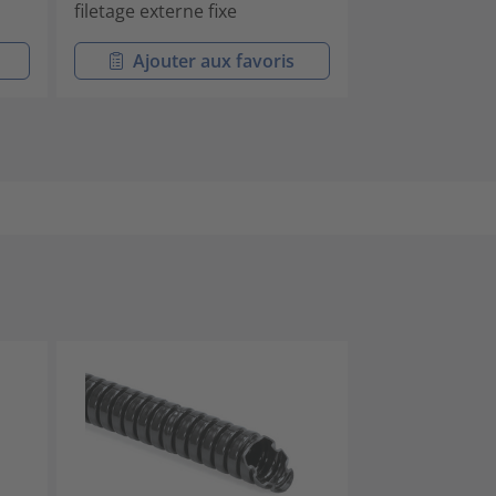
filetage externe fixe
filetage extern
Ajouter aux favoris
Ajouter