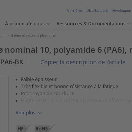
Carrières
Distributeurs
Développem
À propos de nous
Ressources & Documentations
tion
>
Gaines et raccords plastiques
 nominal 10, polyamide 6 (PA6), 
-PA6-BK
|
Copier la description de l’article
Faible épaisseur
Très flexible et bonne résistance à la fatigue
Petit rayon de courbure
Haute résistance aux chocs (retrouve sa forme a
Voir plus