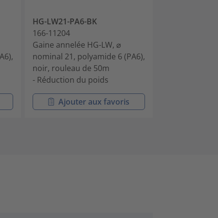
HG-LW21-PA6-BK
HG-LW28-PA6
166-11204
166-11205
Gaine annelée HG-LW, ⌀
Gaine annelée
A6),
nominal 21, polyamide 6 (PA6),
nominal 28, po
noir, rouleau de 50m
noir, rouleau
- Réduction du poids
- Réduction du
Ajouter aux favoris
Ajouter