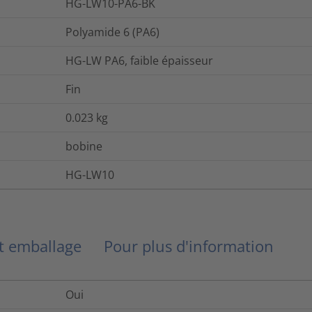
HG-LW10-PA6-BK
Polyamide 6 (PA6)
HG-LW PA6, faible épaisseur
Fin
0.023
kg
bobine
HG-LW10
et emballage
Pour plus d'information
Oui