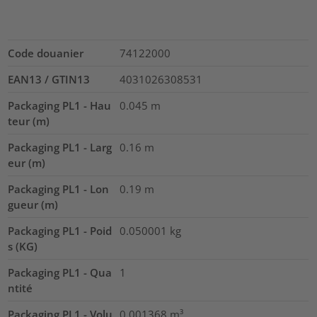
Code douanier
74122000
EAN13 / GTIN13
4031026308531
Packaging PL1 - Hau
0.045
m
teur (m)
Packaging PL1 - Larg
0.16
m
eur (m)
Packaging PL1 - Lon
0.19
m
gueur (m)
Packaging PL1 - Poid
0.050001
kg
s (KG)
Packaging PL1 - Qua
1
ntité
Packaging PL1 - Volu
0.001368
m³