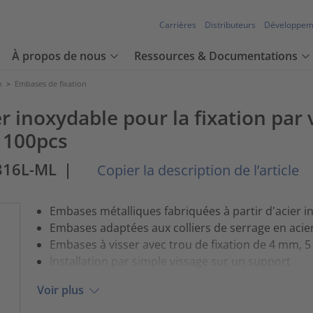
Carrières
Distributeurs
Développem
À propos de nous
Ressources & Documentations
n
>
Embases de fixation
 inoxydable pour la fixation par v
 100pcs
316L-ML
|
Copier la description de l’article
Embases métalliques fabriquées à partir d'acier 
Embases adaptées aux colliers de serrage en acie
Embases à visser avec trou de fixation de 4 mm,
Installation par simple vissage sur un support
Voir plus