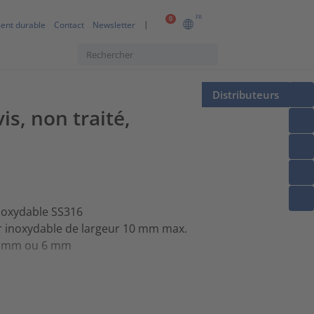
FR
0
ent durable
Contact
Newsletter
Distributeurs
is, non traité,
inoxydable SS316
r inoxydable de largeur 10 mm max.
 5 mm ou 6 mm