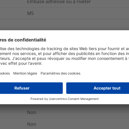
Embase adhésive ou à riveter
M5
et emballage
Pour plus d'information
Non
Oui
Oui
Non
Non