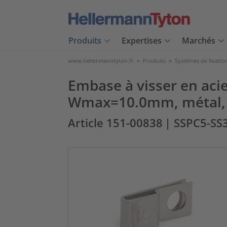
Produits
Expertises
Marchés
www.hellermanntyton.fr
>
Produits
>
Systèmes de fixatio
Embase à visser en acier
Wmax=10.0mm, métal,
Article 151-00838
| SSPC5-SS