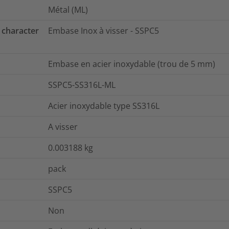
Métal (ML)
 character
Embase Inox à visser - SSPC5
Embase en acier inoxydable (trou de 5 mm)
SSPC5-SS316L-ML
Acier inoxydable type SS316L
A visser
0.003188
kg
pack
SSPC5
Non