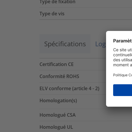
Type de fixation
Type de vis
Spécifications
Logistique 
Certification CE
Conformité ROHS
ELV conforme (article 4 - 2)
Homologation(s)
Homologué CSA
Homologué UL