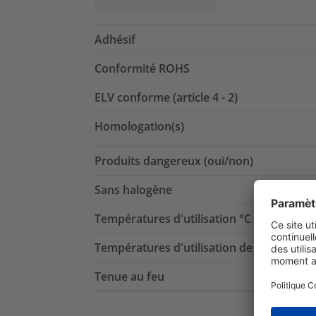
Adhésif
Conformité ROHS
ELV conforme (article 4 - 2)
Homologation(s)
Produits dangereux (oui/non)
Sans halogène
Températures d'utilisation °C
Températures d'utilisation de l'adhésif
Tenue au feu