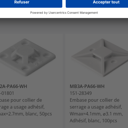
2A-PA66-WH
MB3A-PA66-WH
-01801
151-28349
ase pour collier de
Embase pour collier de
rage a usage adhésif,
serrage a usage adhésif,
x=2.7mm, blanc, 50pcs
Wmax=4.1mm, ⌀3.1 mm,
Adhésif, blanc, 100pcs