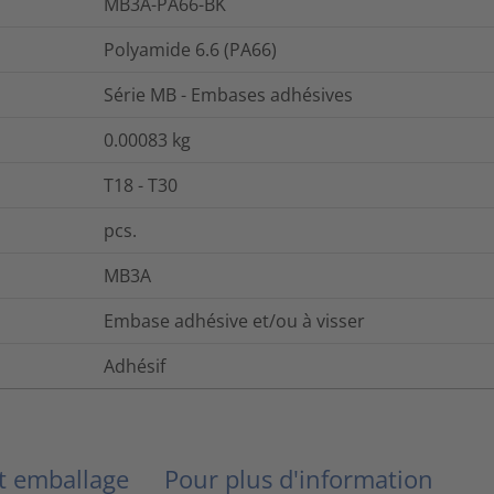
MB3A-PA66-BK
Polyamide 6.6 (PA66)
Série MB - Embases adhésives
0.00083
kg
T18 - T30
pcs.
MB3A
Embase adhésive et/ou à visser
Adhésif
et emballage
Pour plus d'information