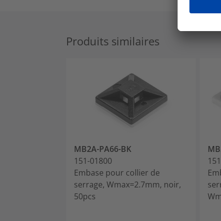
Produits similaires
MB2A-PA66-BK
MB
151-01800
151
Embase pour collier de
Emb
serrage, Wmax=2.7mm, noir,
ser
50pcs
Wma