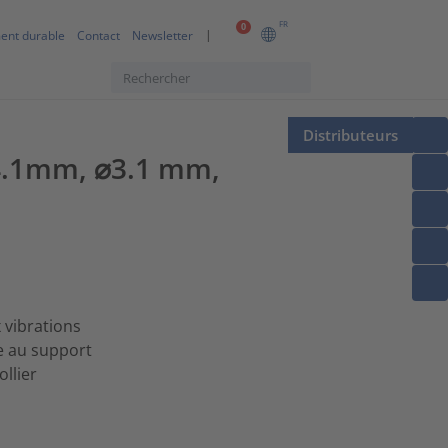
FR
0
ent durable
Contact
Newsletter
Distributeurs
=4.1mm, ⌀3.1 mm,
 vibrations
e au support
llier