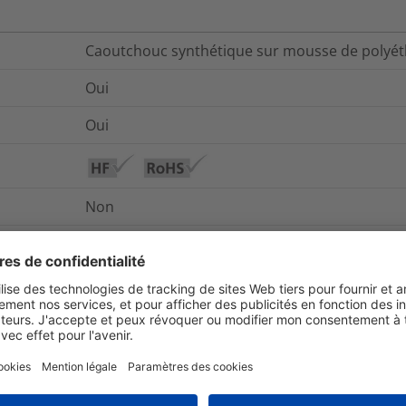
Caoutchouc synthétique sur mousse de polyét
Oui
Oui
Non
Oui
De -40 °C à +60 °C
De -40 °C à +60 °C
UL94 V2 (hors adhésif)