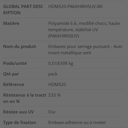
GLOBAL PART DESC
HDM320-PA66HIRHSUV-BK
RIPTION
Matière
Polyamide 6.6, modifié chocs, haute
température, stabilisé UV
(PA66HIRHSUV)
Nom du produit
Embases pour serrage puissant - Avec
insert métallique serti
Poids/unité
0.018398
kg
Qté par
pack
Référence
HDM320
Résistance à la tracti
533
N
on en N
Résiste aux UV
Oui
Type de fixation
Embase adhésive ou à riveter