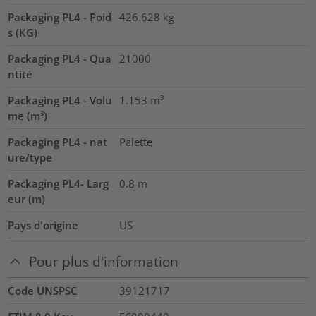
Packaging PL4 - Poid
426.628
kg
s (KG)
Packaging PL4 - Qua
21000
ntité
Packaging PL4 - Volu
1.153
m³
me (m³)
Packaging PL4 - nat
Palette
ure/type
Packaging PL4- Larg
0.8
m
eur (m)
Pays d'origine
US
Pour plus d'information
Code UNSPSC
39121717