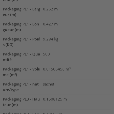
Packaging PL1 - Larg
0.252
m
eur (m)
Packaging PL1 - Lon
0.427
m
gueur (m)
Packaging PL1 - Poid
9.294
kg
s (KG)
Packaging PL1 - Qua
500
ntité
Packaging PL1 - Volu
0.01506456
m³
me (m³)
Packaging PL1 - nat
sachet
ure/type
Packaging PL3 - Hau
0.1508125
m
teur (m)
Packaging PL3 - Lon
0.43656
m