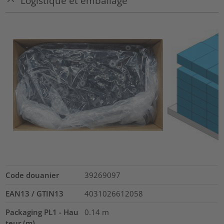
Logistique et emballage
Code douanier
39269097
EAN13 / GTIN13
4031026612058
Packaging PL1 - Hau
0.14
m
teur (m)