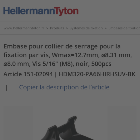
www.hellermanntyton.fr
>
Produits
>
Systèmes de fixation
>
Embases de fixatio
Embase pour collier de serrage pour la
fixation par vis, Wmax=12.7mm, ⌀8.31 mm,
⌀8.0 mm, Vis 5/16" (M8), noir, 500pcs
Article 151-02094
| HDM320-PA66HIRHSUV-BK
Copier la description de l’article
|