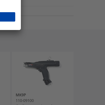
MK9P
MK9P w/ Upper
110-09100
110-09110