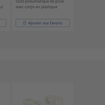
Outil pneumatique de pose
Outil pneumat
ur
avec corps en plastique
avec corps en 
Ajouter aux favoris
Ajouter