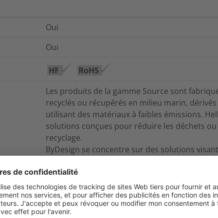
Oui
Oui
Les produits de la gamme Source sont fabriqués
recyclés ou récupérés en milieu marin, dérivés
utilisant des matériaux à faibles émissions. 
solutions conçues pour réduire les déchets ou fa
recyclage.
ByDesign se concentre sur des solutions visant
de vie des produits et faciliter leur réutilisation
Non
Oui