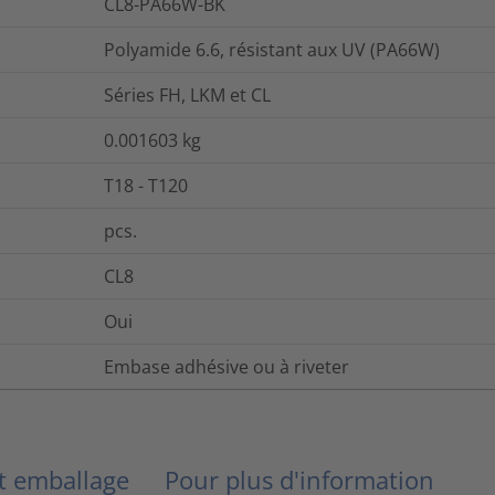
CL8-PA66W-BK
Polyamide 6.6, résistant aux UV (PA66W)
Séries FH, LKM et CL
0.001603
kg
T18 - T120
pcs.
CL8
Oui
Embase adhésive ou à riveter
et emballage
Pour plus d'information