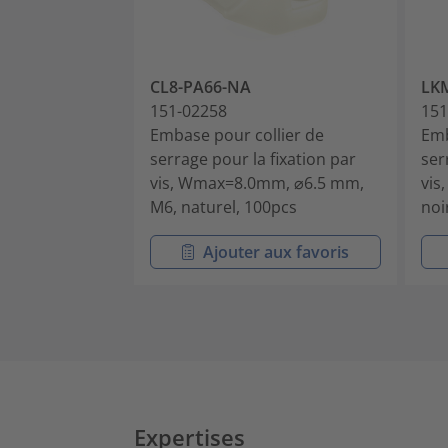
CL8-PA66-NA
LK
151-02258
151
Embase pour collier de
Emb
serrage pour la fixation par
ser
vis, Wmax=8.0mm, ⌀6.5 mm,
vis
M6, naturel, 100pcs
noi
Ajouter aux favoris
Expertises