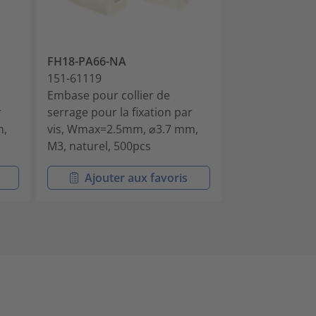
FH18-PA66-NA
FH30-PA66-N
151-61119
151-61319
Embase pour collier de
Embase pour c
r
serrage pour la fixation par
serrage pour l
m,
vis, Wmax=2.5mm, ⌀3.7 mm,
vis, Wmax=3.
M3, naturel, 500pcs
naturel, 500pc
Ajouter aux favoris
Ajouter