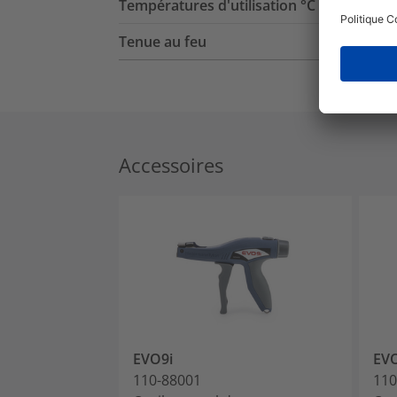
Températures d'utilisation °C
Tenue au feu
Accessoires
EVO9i
EV
110-88001
110