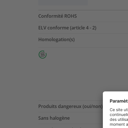
Conformité ROHS
ELV conforme (article 4 - 2)
Homologation(s)
Produits dangereux (oui/non)
Sans halogène