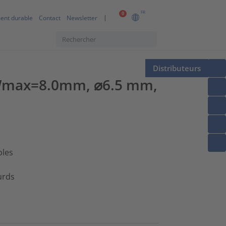
FR
0
ent durable
Contact
Newsletter
Distributeurs
s, Wmax=8.0mm, ⌀6.5 mm,
bles
urds