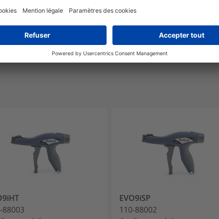
De -40 °C à +85 °C
UL94 V2
O9iHT
EVO9iSP
-88003
110-88002