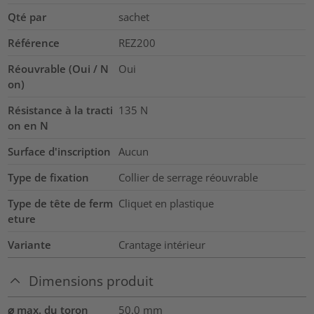
Qté par
sachet
Référence
REZ200
Réouvrable (Oui / N
Oui
on)
Résistance à la tracti
135
N
on en N
Surface d'inscription
Aucun
Type de fixation
Collier de serrage réouvrable
Type de tête de ferm
Cliquet en plastique
eture
Variante
Crantage intérieur
Dimensions produit
⌀ max. du toron
50.0
mm