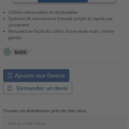
Accepter
Colliers réouvrables et réutilisables
powered by
Usercentrics Consent Management Platform
Système de réouverture breveté simple et rapide par
pincement
Réouverture facile du collier d'une seule main, même
gantée
Ajouter aux favoris
Demander un devis
Trouvez un distributeur près de chez vous