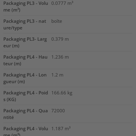
Packaging PL3 - Volu
0.0777
m³
me (m³)
Packaging PL3 - nat
boîte
ure/type
Packaging PL3- Larg
0.379
m
eur (m)
Packaging PL4 - Hau
1.236
m
teur (m)
Packaging PL4 - Lon
1.2
m
gueur (m)
Packaging PL4 - Poid
166.66
kg
s (KG)
Packaging PL4 - Qua
72000
ntité
Packaging PL4 - Volu
1.187
m³
me (m³)