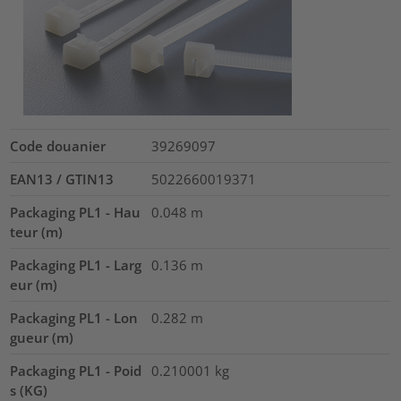
Code douanier
39269097
EAN13 / GTIN13
5022660019371
Packaging PL1 - Hau
0.048
m
teur (m)
Packaging PL1 - Larg
0.136
m
eur (m)
Packaging PL1 - Lon
0.282
m
gueur (m)
Packaging PL1 - Poid
0.210001
kg
s (KG)