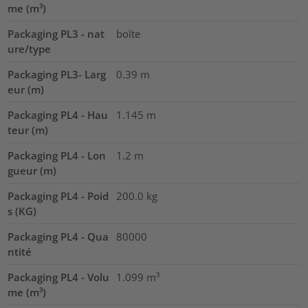
me (m³)
Packaging PL3 - nat
boîte
ure/type
Packaging PL3- Larg
0.39
m
eur (m)
Packaging PL4 - Hau
1.145
m
teur (m)
Packaging PL4 - Lon
1.2
m
gueur (m)
Packaging PL4 - Poid
200.0
kg
s (KG)
Packaging PL4 - Qua
80000
ntité
Packaging PL4 - Volu
1.099
m³
me (m³)