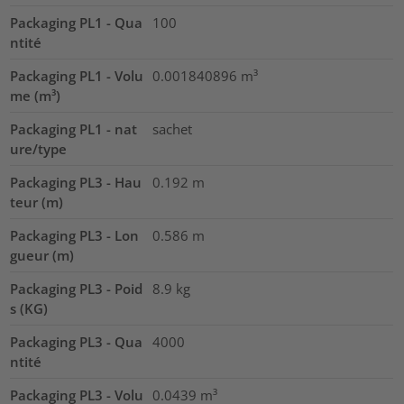
Packaging PL1 - Qua
100
ntité
Packaging PL1 - Volu
0.001840896
m³
me (m³)
Packaging PL1 - nat
sachet
ure/type
Packaging PL3 - Hau
0.192
m
teur (m)
Packaging PL3 - Lon
0.586
m
gueur (m)
Packaging PL3 - Poid
8.9
kg
s (KG)
Packaging PL3 - Qua
4000
ntité
Packaging PL3 - Volu
0.0439
m³