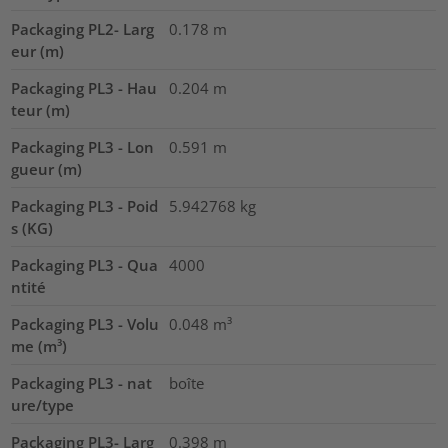
Packaging PL2- Larg
0.178
m
eur (m)
Packaging PL3 - Hau
0.204
m
teur (m)
Packaging PL3 - Lon
0.591
m
gueur (m)
Packaging PL3 - Poid
5.942768
kg
s (KG)
Packaging PL3 - Qua
4000
ntité
Packaging PL3 - Volu
0.048
m³
me (m³)
Packaging PL3 - nat
boîte
ure/type
Packaging PL3- Larg
0.398
m