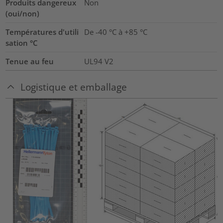
Produits dangereux
Non
(oui/non)
Températures d'utili
De -40 °C à +85 °C
sation °C
Tenue au feu
UL94 V2
Logistique et emballage