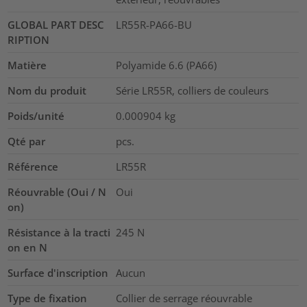
GLOBAL PART DESC
LR55R-PA66-BU
RIPTION
Matière
Polyamide 6.6 (PA66)
Nom du produit
Série LR55R, colliers de couleurs
Poids/unité
0.000904
kg
Qté par
pcs.
Référence
LR55R
Réouvrable (Oui / N
Oui
on)
Résistance à la tracti
245
N
on en N
Surface d'inscription
Aucun
Type de fixation
Collier de serrage réouvrable