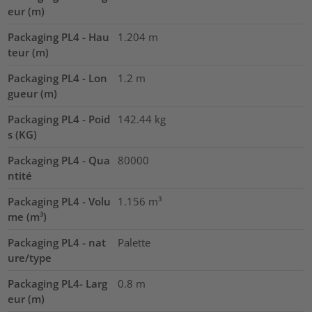
eur (m)
Packaging PL4 - Hau
1.204
m
teur (m)
Packaging PL4 - Lon
1.2
m
gueur (m)
Packaging PL4 - Poid
142.44
kg
s (KG)
Packaging PL4 - Qua
80000
ntité
Packaging PL4 - Volu
1.156
m³
me (m³)
Packaging PL4 - nat
Palette
ure/type
Packaging PL4- Larg
0.8
m
eur (m)