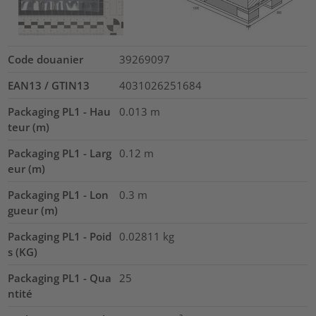
Code douanier
39269097
EAN13 / GTIN13
4031026251684
Packaging PL1 - Hau
0.013
m
teur (m)
Packaging PL1 - Larg
0.12
m
eur (m)
Packaging PL1 - Lon
0.3
m
gueur (m)
Packaging PL1 - Poid
0.02811
kg
s (KG)
Packaging PL1 - Qua
25
ntité