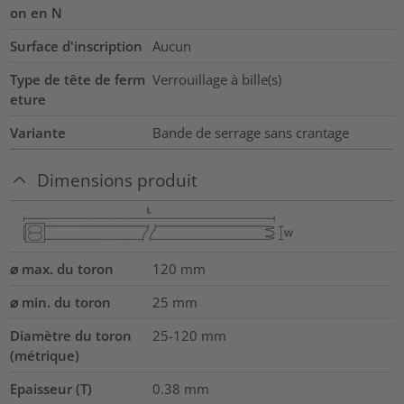
on en N
Surface d'inscription
Aucun
Type de tête de ferm
Verrouillage à bille(s)
eture
Variante
Bande de serrage sans crantage
Dimensions produit
⌀ max. du toron
120
mm
⌀ min. du toron
25
mm
Diamètre du toron
25-120
mm
(métrique)
Epaisseur (T)
0.38
mm