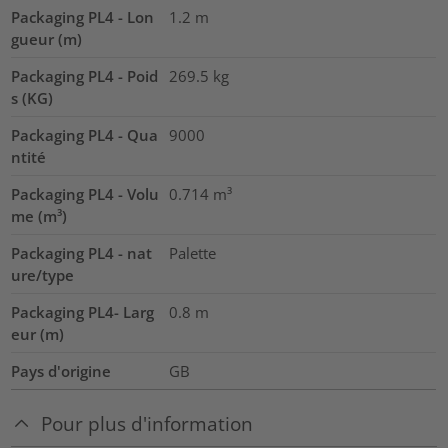
Packaging PL4 - Lon
1.2
m
gueur (m)
Packaging PL4 - Poid
269.5
kg
s (KG)
Packaging PL4 - Qua
9000
ntité
Packaging PL4 - Volu
0.714
m³
me (m³)
Packaging PL4 - nat
Palette
ure/type
Packaging PL4- Larg
0.8
m
eur (m)
Pays d'origine
GB
Pour plus d'information