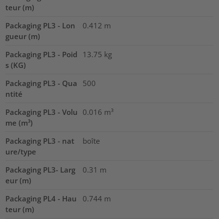
teur (m)
Packaging PL3 - Lon
0.412
m
gueur (m)
Packaging PL3 - Poid
13.75
kg
s (KG)
Packaging PL3 - Qua
500
ntité
Packaging PL3 - Volu
0.016
m³
me (m³)
Packaging PL3 - nat
boîte
ure/type
Packaging PL3- Larg
0.31
m
eur (m)
Packaging PL4 - Hau
0.744
m
teur (m)