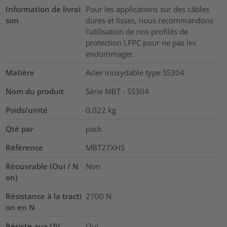
Information de livrai
Pour les applications sur des câbles
son
dures et lisses, nous recommandons
l'utilisation de nos profilés de
protection LFPC pour ne pas les
endommager.
Matière
Acier inoxydable type SS304
Nom du produit
Série MBT - SS304
Poids/unité
0.022
kg
Qté par
pack
Référence
MBT27XHS
Réouvrable (Oui / N
Non
on)
Résistance à la tracti
2700
N
on en N
Résiste aux UV
Oui