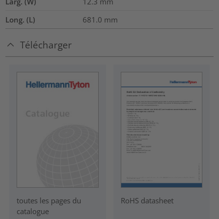
Larg. (W)
12.3
mm
Long. (L)
681.0
mm
Télécharger
RoHS datasheet
toutes les pages du
catalogue