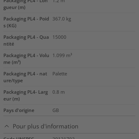
Packaging PL4 - Lon
1.2
m
gueur (m)
Packaging PL4 - Poid
367.0
kg
s (KG)
Packaging PL4 - Qua
15000
ntité
Packaging PL4 - Volu
1.099
m³
me (m³)
Packaging PL4 - nat
Palette
ure/type
Packaging PL4- Larg
0.8
m
eur (m)
Pays d'origine
GB
Pour plus d'information