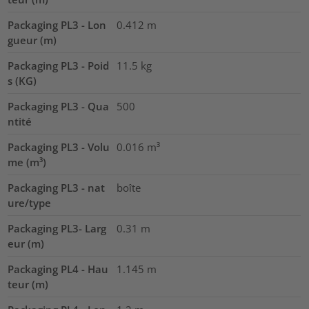
Packaging PL3 - Lon
0.412
m
gueur (m)
Packaging PL3 - Poid
11.5
kg
s (KG)
Packaging PL3 - Qua
500
ntité
Packaging PL3 - Volu
0.016
m³
me (m³)
Packaging PL3 - nat
boîte
ure/type
Packaging PL3- Larg
0.31
m
eur (m)
Packaging PL4 - Hau
1.145
m
teur (m)