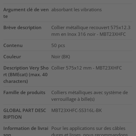
Argument clé de ven
absorbant les vibrations
te
Brève description
Collier métallique recouvert 575x12.3
mm en Inox 316 noir - MBT23XHFC
Contenu
50
pcs
Couleur
Noir (BK)
Description Very Sho
Collier 575x12 mm - MBT23XHFC
rt (BMEcat) (max. 40
characters)
Famille de produits
Colliers métalliques avec système de
verrouillage à bille(s)
GLOBAL PART DESC
MBT23XHFC-SS316L-BK
RIPTION
Information de livrai
Pour les applications sur des câbles
son
dures et lisses, nous recommandons