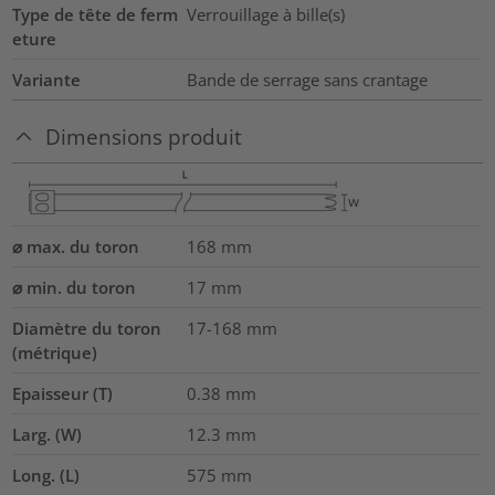
Type de tête de ferm
Verrouillage à bille(s)
eture
Variante
Bande de serrage sans crantage
Dimensions produit
⌀ max. du toron
168
mm
⌀ min. du toron
17
mm
Diamètre du toron
17-168
mm
(métrique)
Epaisseur (T)
0.38
mm
Larg. (W)
12.3
mm
Long. (L)
575
mm