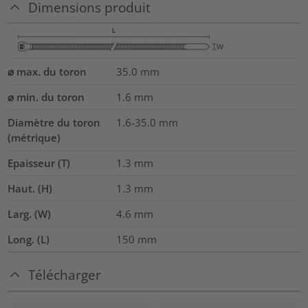
Dimensions produit
⌀ max. du toron
35.0
mm
⌀ min. du toron
1.6
mm
Diamètre du toron
1.6-35.0
mm
(métrique)
Epaisseur (T)
1.3
mm
Haut. (H)
1.3
mm
Larg. (W)
4.6
mm
Long. (L)
150
mm
Télécharger