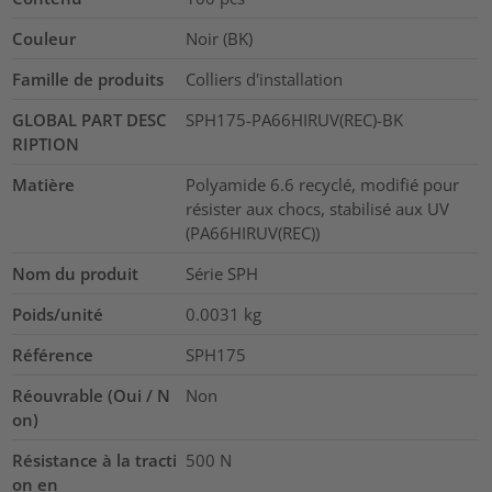
Couleur
Noir (BK)
Famille de produits
Colliers d'installation
GLOBAL PART DESC
SPH175-PA66HIRUV(REC)-BK
RIPTION
Matière
Polyamide 6.6 recyclé, modifié pour
résister aux chocs, stabilisé aux UV
(PA66HIRUV(REC))
Nom du produit
Série SPH
Poids/unité
0.0031
kg
Référence
SPH175
Réouvrable (Oui / N
Non
on)
Résistance à la tracti
500
N
on en