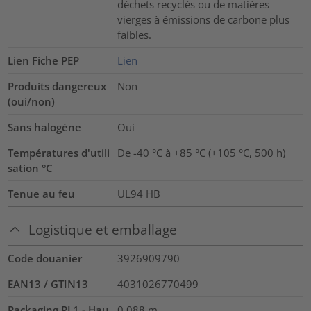
déchets recyclés ou de matières
vierges à émissions de carbone plus
faibles.
Lien Fiche PEP
Lien
Produits dangereux
Non
(oui/non)
Sans halogène
Oui
Températures d'utili
De -40 °C à +85 °C (+105 °C, 500 h)
sation °C
Tenue au feu
UL94 HB
Logistique et emballage
Code douanier
3926909790
EAN13 / GTIN13
4031026770499
Packaging PL1 - Hau
0.088
m