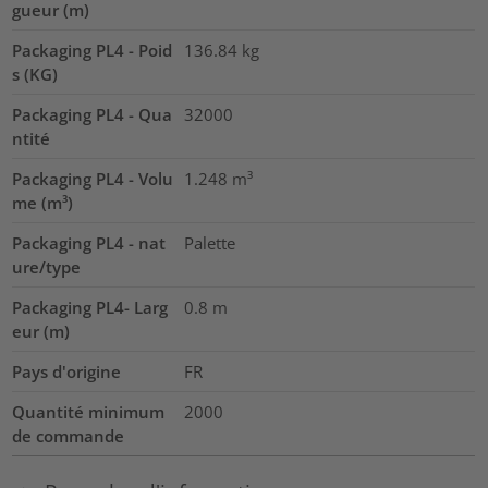
gueur (m)
Packaging PL4 - Poid
136.84
kg
s (KG)
Packaging PL4 - Qua
32000
ntité
Packaging PL4 - Volu
1.248
m³
me (m³)
Packaging PL4 - nat
Palette
ure/type
Packaging PL4- Larg
0.8
m
eur (m)
Pays d'origine
FR
Quantité minimum
2000
de commande