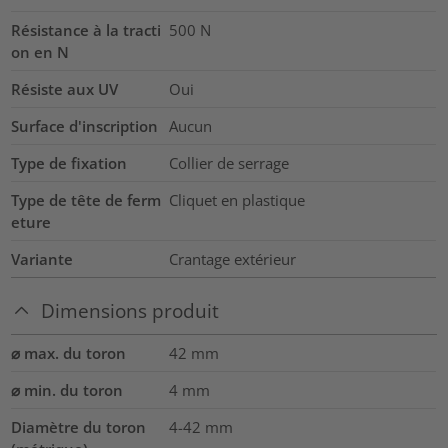
Résistance à la tracti
500
N
on en N
Résiste aux UV
Oui
Surface d'inscription
Aucun
Type de fixation
Collier de serrage
Type de tête de ferm
Cliquet en plastique
eture
Variante
Crantage extérieur
Dimensions produit
⌀ max. du toron
42
mm
⌀ min. du toron
4
mm
Diamètre du toron
4-42
mm