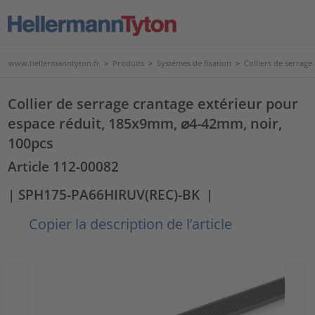
www.hellermanntyton.fr
>
Produits
>
Systèmes de fixation
>
Colliers de serrage
Collier de serrage crantage extérieur pour
espace réduit, 185x9mm, ⌀4-42mm, noir,
100pcs
Article 112-00082
| SPH175-PA66HIRUV(REC)-BK
|
Copier la description de l’article