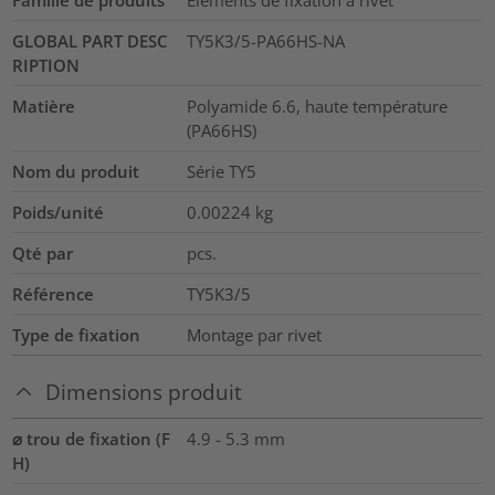
Famille de produits
Eléments de fixation à rivet
GLOBAL PART DESC
TY5K3/5-PA66HS-NA
RIPTION
Matière
Polyamide 6.6, haute température
(PA66HS)
Nom du produit
Série TY5
Poids/unité
0.00224
kg
Qté par
pcs.
Référence
TY5K3/5
Type de fixation
Montage par rivet
Dimensions produit
⌀ trou de fixation (F
4.9 - 5.3 mm
H)