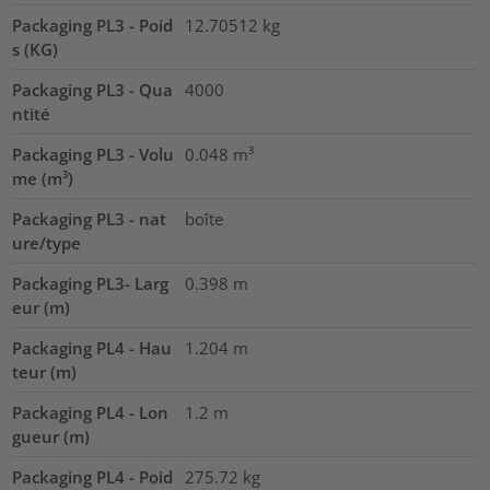
Packaging PL3 - Poid
12.70512
kg
s (KG)
Packaging PL3 - Qua
4000
ntité
Packaging PL3 - Volu
0.048
m³
me (m³)
Packaging PL3 - nat
boîte
ure/type
Packaging PL3- Larg
0.398
m
eur (m)
Packaging PL4 - Hau
1.204
m
teur (m)
Packaging PL4 - Lon
1.2
m
gueur (m)
Packaging PL4 - Poid
275.72
kg