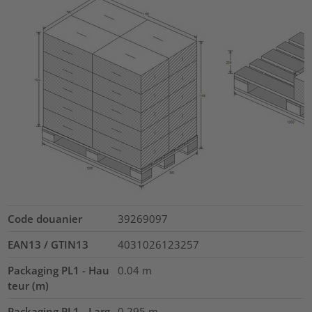
Code douanier
39269097
EAN13 / GTIN13
4031026123257
Packaging PL1 - Hau
0.04
m
teur (m)
Packaging PL1 - Larg
0.295
m