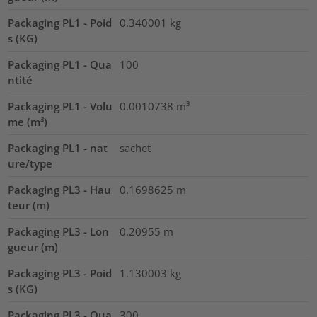
Packaging PL1 - Poid
0.340001
kg
s (KG)
Packaging PL1 - Qua
100
ntité
Packaging PL1 - Volu
0.0010738
m³
me (m³)
Packaging PL1 - nat
sachet
ure/type
Packaging PL3 - Hau
0.1698625
m
teur (m)
Packaging PL3 - Lon
0.20955
m
gueur (m)
Packaging PL3 - Poid
1.130003
kg
s (KG)
Packaging PL3 - Qua
300