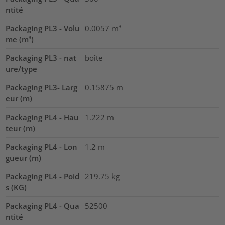
ntité
Packaging PL3 - Volu
0.0057
m³
me (m³)
Packaging PL3 - nat
boîte
ure/type
Packaging PL3- Larg
0.15875
m
eur (m)
Packaging PL4 - Hau
1.222
m
teur (m)
Packaging PL4 - Lon
1.2
m
gueur (m)
Packaging PL4 - Poid
219.75
kg
s (KG)
Packaging PL4 - Qua
52500
ntité