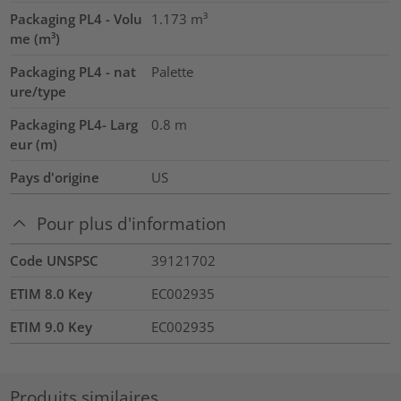
Packaging PL4 - Volu
1.173
m³
me (m³)
Packaging PL4 - nat
Palette
ure/type
Packaging PL4- Larg
0.8
m
eur (m)
Pays d'origine
US
Pour plus d'information
Code UNSPSC
39121702
ETIM 8.0 Key
EC002935
ETIM 9.0 Key
EC002935
Produits similaires