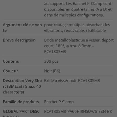
au support. Les Ratchet P-Clamp sont
disponibles en quatre tailles (A à D) et
dans de multiples configurations.
Argument clé de ven
pour routage multiple, absorbant les
te
vibrations, réouvrable, réutilisable
Brève description
Bride métalloplastique à visser, déport
court, 180°, ⌀ trou 8.3mm -
RCA180SM8
Contenu
300
pcs
Couleur
Noir (BK)
Description Very Sho
Bride à visser noir-RCA180SM8
rt (BMEcat) (max. 40
characters)
Famille de produits
Ratchet P-Clamp
GLOBAL PART DESC
RCA180SM8-PA66HIRHSUV/ST/ZN-BK