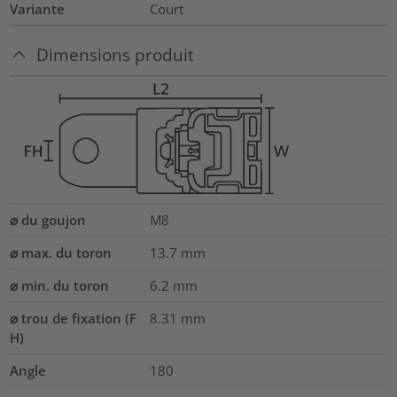
Variante
Court
Dimensions produit
⌀ du goujon
M8
⌀ max. du toron
13.7
mm
⌀ min. du toron
6.2
mm
⌀ trou de fixation (F
8.31 mm
H)
Angle
180