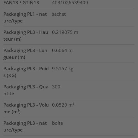
EAN13 / GTIN13
4031026539409
Packaging PL1 - nat
sachet
ure/type
Packaging PL3 - Hau
0.219075
m
teur (m)
Packaging PL3 - Lon
0.6064
m
gueur (m)
Packaging PL3 - Poid
9.5157
kg
s (KG)
Packaging PL3 - Qua
300
ntité
Packaging PL3 - Volu
0.0529
m³
me (m³)
Packaging PL3 - nat
boîte
ure/type