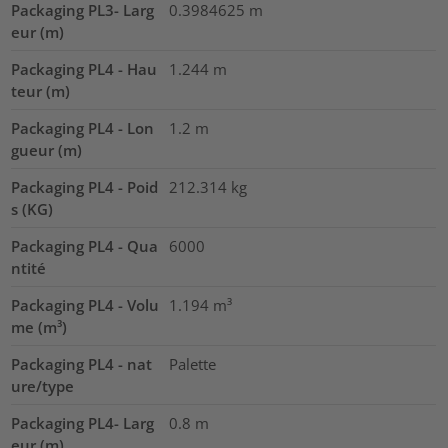
Packaging PL3- Larg
0.3984625
m
eur (m)
Packaging PL4 - Hau
1.244
m
teur (m)
Packaging PL4 - Lon
1.2
m
gueur (m)
Packaging PL4 - Poid
212.314
kg
s (KG)
Packaging PL4 - Qua
6000
ntité
Packaging PL4 - Volu
1.194
m³
me (m³)
Packaging PL4 - nat
Palette
ure/type
Packaging PL4- Larg
0.8
m
eur (m)