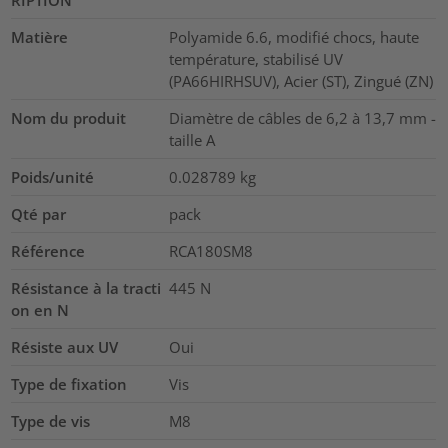
RIPTION
Matière
Polyamide 6.6, modifié chocs, haute
température, stabilisé UV
(PA66HIRHSUV), Acier (ST), Zingué (ZN)
Nom du produit
Diamètre de câbles de 6,2 à 13,7 mm -
taille A
Poids/unité
0.028789
kg
Qté par
pack
Référence
RCA180SM8
Résistance à la tracti
445
N
on en N
Résiste aux UV
Oui
Type de fixation
Vis
Type de vis
M8