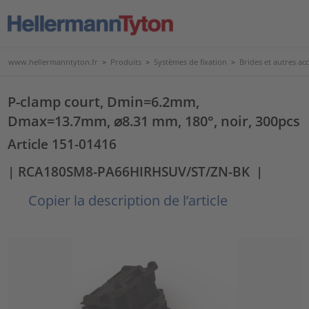
www.hellermanntyton.fr
>
Produits
>
Systèmes de fixation
>
Brides et autres acc
P-clamp court, Dmin=6.2mm,
Dmax=13.7mm, ⌀8.31 mm, 180°, noir, 300pcs
Article 151-01416
| RCA180SM8-PA66HIRHSUV/ST/ZN-BK
|
Copier la description de l’article