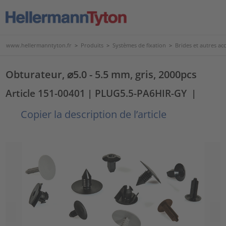
www.hellermanntyton.fr
>
Produits
>
Systèmes de fixation
>
Brides et autres acc
Obturateur, ⌀5.0 - 5.5 mm, gris, 2000pcs
Article 151-00401
| PLUG5.5-PA6HIR-GY
|
Copier la description de l’article