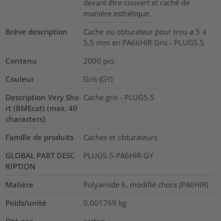
devant être couvert et caché de
manière esthétique.
Brève description
Cache ou obturateur pour trou ⌀ 5 à
5.5 mm en PA66HIR Gris - PLUG5.5
Contenu
2000
pcs
Couleur
Gris (GY)
Description Very Sho
Cache gris - PLUG5.5
rt (BMEcat) (max. 40
characters)
Famille de produits
Caches et obturateurs
GLOBAL PART DESC
PLUG5.5-PA6HIR-GY
RIPTION
Matière
Polyamide 6, modifié chocs (PA6HIR)
Poids/unité
0.001769
kg