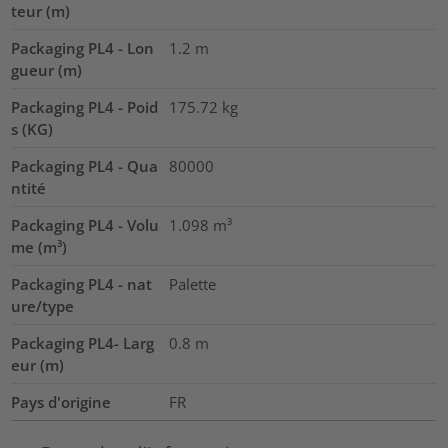
teur (m)
Packaging PL4 - Lon
1.2
m
gueur (m)
Packaging PL4 - Poid
175.72
kg
s (KG)
Packaging PL4 - Qua
80000
ntité
Packaging PL4 - Volu
1.098
m³
me (m³)
Packaging PL4 - nat
Palette
ure/type
Packaging PL4- Larg
0.8
m
eur (m)
Pays d'origine
FR