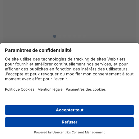
Solution de fixation pour tubes annelés 10 mm avec
fixation par goujon 6 mm.
Éléments de fixation pour gaines et tubes annelés,
adaptés à une mise en place sur goujons M6
Présence d'une nervure à l'intérieur du clip
empêchant toute translation et tout glissement du
tube ou de la gaine annelée
Tube annelé mis en place par simple clipsage, avant,
pendant ou après installation
Article: 151-00702
Détails
Liste de favoris
Distributeurs
Contact