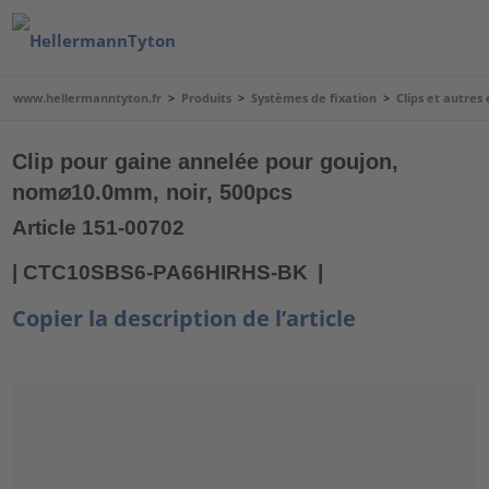
www.hellermanntyton.fr
>
Produits
>
Systèmes de fixation
>
Clips et autres
Clip pour gaine annelée pour goujon,
nom⌀10.0mm, noir, 500pcs
Article 151-00702
| CTC10SBS6-PA66HIRHS-BK
|
Copier la description de l’article