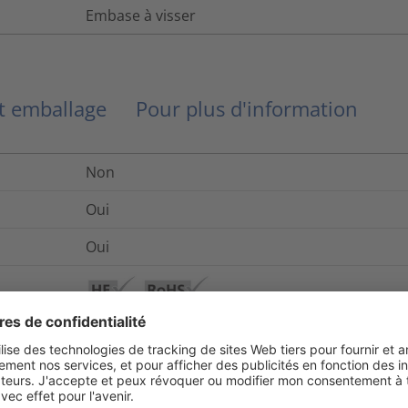
Embase à visser
et emballage
Pour plus d'information
Non
Oui
Oui
Les produits de la gamme Source sont fabriqués
recyclés ou récupérés en milieu marin, dérivés
utilisant des matériaux à faibles émissions. 
solutions conçues pour réduire les déchets ou fa