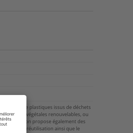
 à partir de plastiques issus de déchets
 de sources végétales renouvelables, ou
HellermannTyton propose également des
voriser la réutilisation ainsi que le