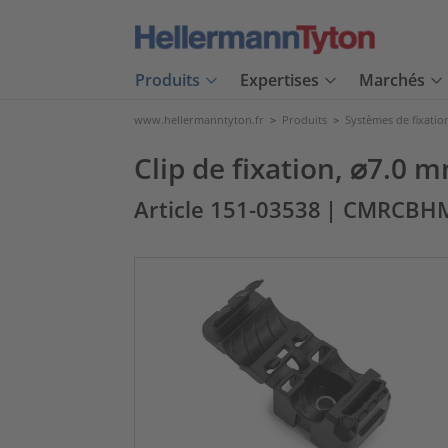
Produits
Expertises
Marchés
www.hellermanntyton.fr
>
Produits
>
Systèmes de fixatio
Clip de fixation, ⌀7
Article 151-03538
| CMRCBHM