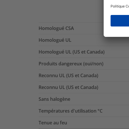
Homologué CSA
Homologué UL
Homologué UL (US et Canada)
Produits dangereux (oui/non)
Reconnu UL (US et Canada)
Reconnu UL (US et Canada)
Sans halogène
Températures d'utilisation °C
Tenue au feu