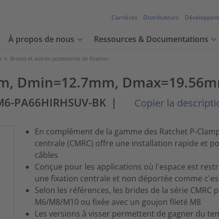
Carrières
Distributeurs
Développem
À propos de nous
Ressources & Documentations
n
>
Brides et autres accessoires de fixation
.0 mm, Dmin=12.7mm, Dmax=19.56
6-PA66HIRHSUV-BK
|
Copier la descriptio
En complément de la gamme des Ratchet P-Clamps,
centrale (CMRC) offre une installation rapide et p
câbles
Conçue pour les applications où l'espace est restre
une fixation centrale et non déportée comme c'est
Selon les références, les brides de la série CMRC p
M6/M8/M10 ou fixée avec un goujon fileté M8
Les versions à visser permettent de gagner du temp