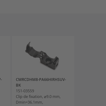
-
CMRCDHM8-PA66HIRHSUV-
IRCAFT9LG-P
BK
156-02620
151-03559
Clip de fixation
Clip de fixation, ⌀9.0 mm,
12.7mm, ⌀9.0
Dmin=36.1mm,
Dmin=6.10mm