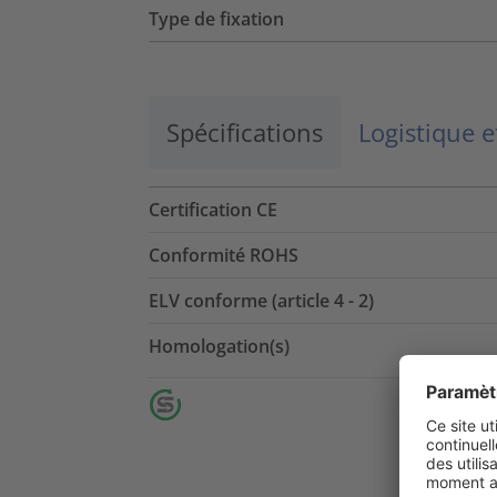
Type de fixation
Spécifications
Logistique 
Certification CE
Conformité ROHS
ELV conforme (article 4 - 2)
Homologation(s)