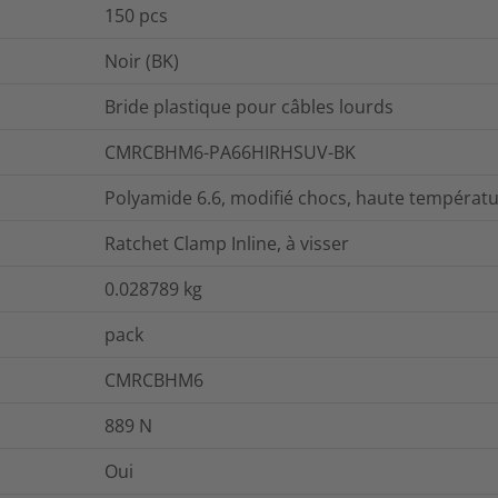
150
pcs
Noir (BK)
Bride plastique pour câbles lourds
CMRCBHM6-PA66HIRHSUV-BK
Polyamide 6.6, modifié chocs, haute températu
Ratchet Clamp Inline, à visser
0.028789
kg
pack
CMRCBHM6
889
N
Oui