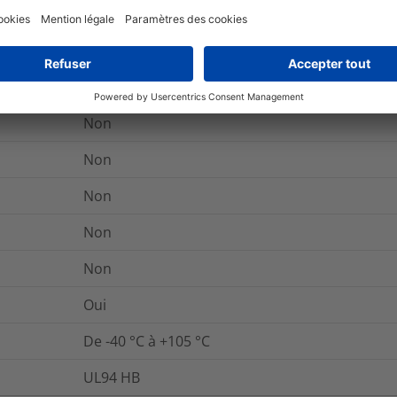
recyclage.
ByDesign se concentre sur des solutions visant
de vie des produits et faciliter leur réutilisation
Non
Non
Non
Non
Non
Non
Oui
De -40 °C à +105 °C
UL94 HB