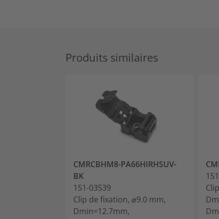
Produits similaires
CMRCBHM8-PA66HIRHSUV-
CM
BK
151
151-03539
Cli
Clip de fixation, ⌀9.0 mm,
Dm
Dmin=12.7mm,
Dm