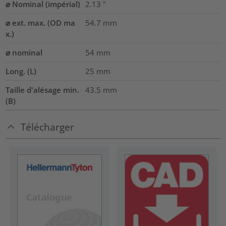
⌀ Nominal (impérial)
2.13
"
⌀ ext. max. (OD ma
54.7
mm
x.)
⌀ nominal
54
mm
Long. (L)
25
mm
Taille d'alésage min.
43.5
mm
(B)
Télécharger