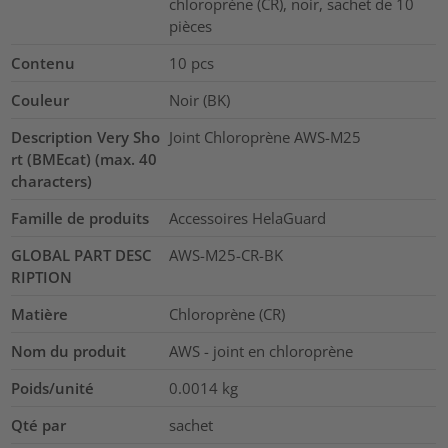
chloroprène (CR), noir, sachet de 10
pièces
Contenu
10
pcs
Couleur
Noir (BK)
Description Very Sho
Joint Chloroprène AWS-M25
rt (BMEcat) (max. 40
characters)
Famille de produits
Accessoires HelaGuard
GLOBAL PART DESC
AWS-M25-CR-BK
RIPTION
Matière
Chloroprène (CR)
Nom du produit
AWS - joint en chloroprène
Poids/unité
0.0014
kg
Qté par
sachet