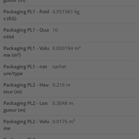
Packaging PL1 - Poid
0.051561
kg
s (KG)
Packaging PL1 - Qua
10
ntité
Packaging PL1 - Volu
0.000184
m³
me (m³)
Packaging PL1 - nat
sachet
ure/type
Packaging PL2 - Hau
0.216
m
teur (m)
Packaging PL2 - Lon
0.3048
m
gueur (m)
Packaging PL2 - Volu
0.0176
m³
me