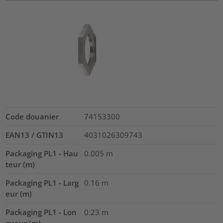
Code douanier
74153300
EAN13 / GTIN13
4031026309743
Packaging PL1 - Hau
0.005
m
teur (m)
Packaging PL1 - Larg
0.16
m
eur (m)
Packaging PL1 - Lon
0.23
m
gueur (m)