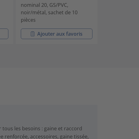
nominal 20, GS/PVC,
nominal 25, G
noir/métal, sachet de 10
noir/métal, sa
pièces
pièces
Ajouter aux favoris
Ajouter
tous les besoins : gaine et raccord
ée renforcée, accessoires, gaine tissée,