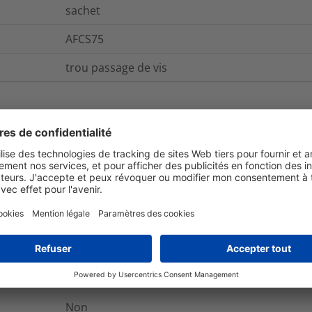
sachet
AFCS75
trou passage de vis
et emballage
Pour plus d'information
Oui
Oui
Oui
Non