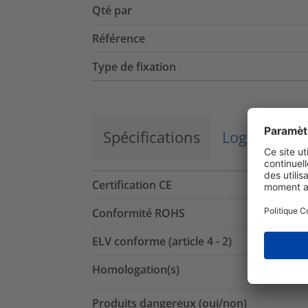
Qté par
Référence
Type de fixation
Spécifications
Logistique 
Certification CE
Conformité ROHS
ELV conforme (article 4 - 2)
Homologation(s)
Produits dangereux (oui/non)