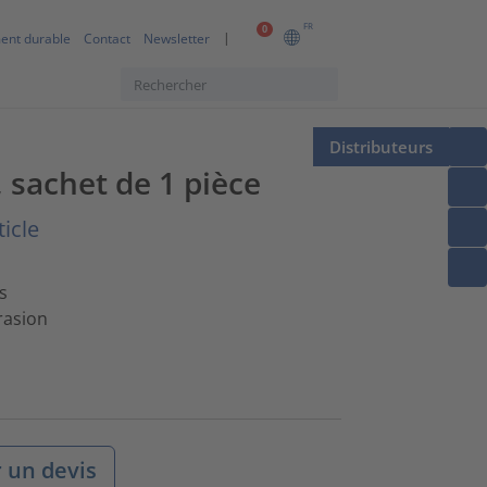
FR
0
ent durable
Contact
Newsletter
Distributeurs
 sachet de 1 pièce
ticle
s
rasion
un devis