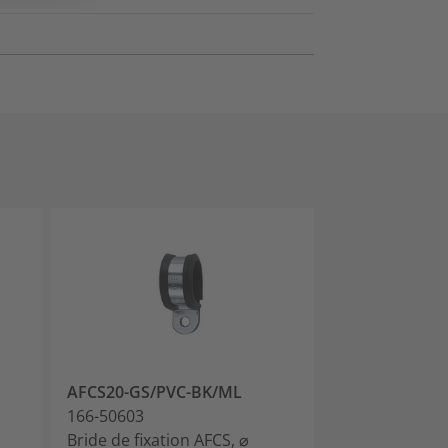
AFCS20-GS/PVC-BK/ML
AFCS25-GS/P
166-50603
166-50604
Bride de fixation AFCS, ⌀
Bride de fixati